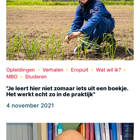
Opleidingen
Verhalen
Eropuit
Wat wil ik?
MBO
Studeren
"Je leert hier niet zomaar iets uit een boekje.
Het werkt echt zo in de praktijk"
4 november 2021