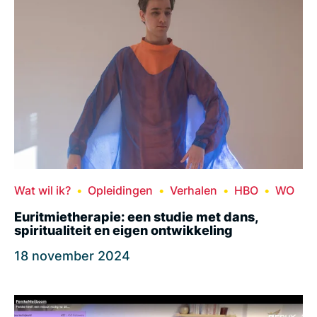
Wat wil ik?
Opleidingen
Verhalen
HBO
WO
Euritmietherapie: een studie met dans,
spiritualiteit en eigen ontwikkeling
18 november 2024