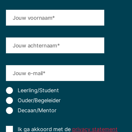
Leerling/Student
Ouder/Begeleider
Decaan/Mentor
Ik ga akkoord met de
privacy statement