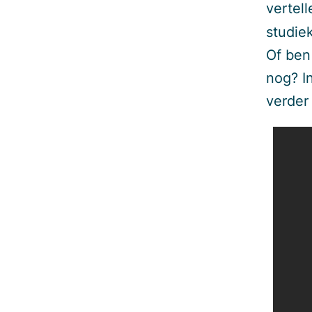
vertel
studie
Of ben 
nog? In
verder