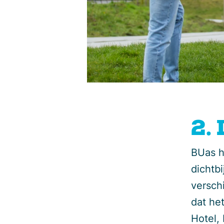
2.
BUas h
dichtb
versch
dat he
Hotel, 