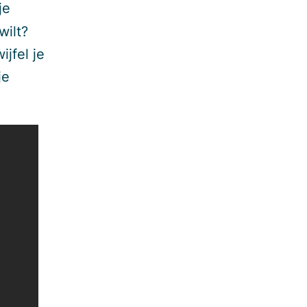
je
wilt?
jfel je
je