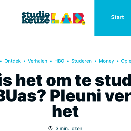
Start
Ontdek
Verhalen
HBO
Studeren
Money
Ople
is het om te stu
 BUas? Pleuni ver
het
3 min. lezen