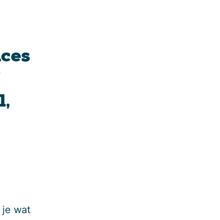
nces
j
l,
 je wat