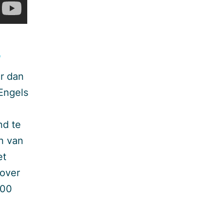
s
r dan
Engels
nd te
n van
et
 over
700