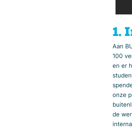
1.
Aan BU
100 ve
en er 
studen
spende
onze pa
buitenl
de wer
interna