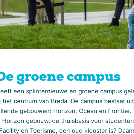
 De groene campus
eeft een splinternieuwe en groene campus ge
ij het centrum van Breda. De campus bestaat uit
illende gebouwen: Horizon, Ocean en Frontier. 
t Horizon gebouw, de thuisbasis voor studente
Facility en Toerisme, een oud klooster is? Daar