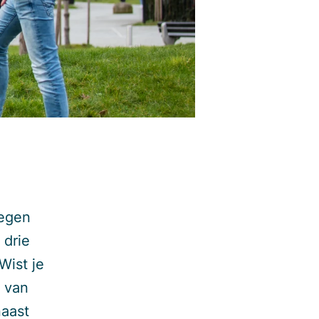
legen
 drie
Wist je
n van
naast