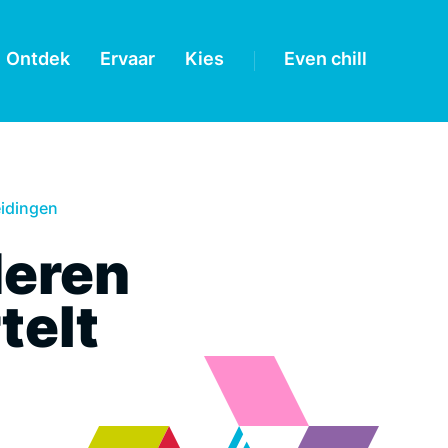
Ontdek
Ervaar
Kies
Even chill
idingen
deren
telt