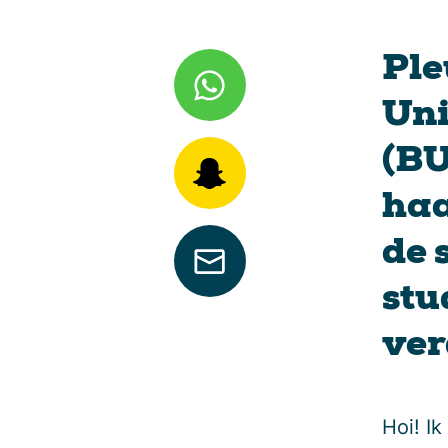
Ple
Uni
(BU
haa
de 
stu
ver
Hoi! I