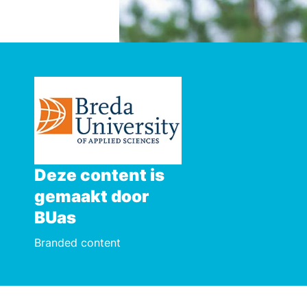
Deze content is
gemaakt door
BUas
Branded content