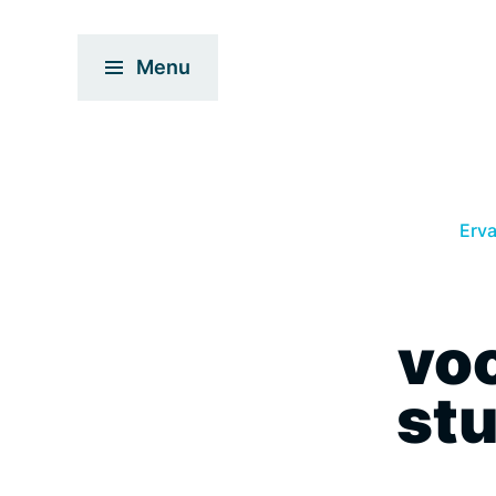
Menu
Erv
vo
stu