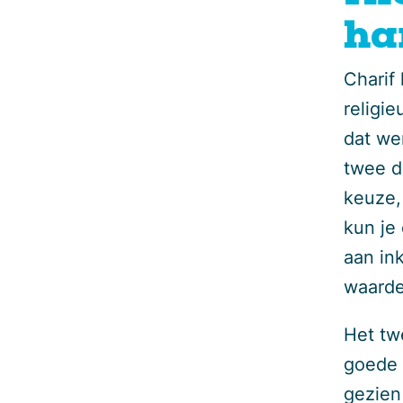
ha
Charif
religie
dat we
twee d
keuze,
kun je
aan in
waarde
Het tw
goede 
gezien