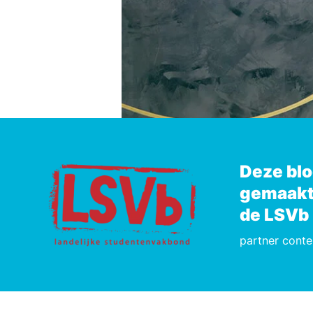
Deze blo
gemaakt
de LSVb
partner conte