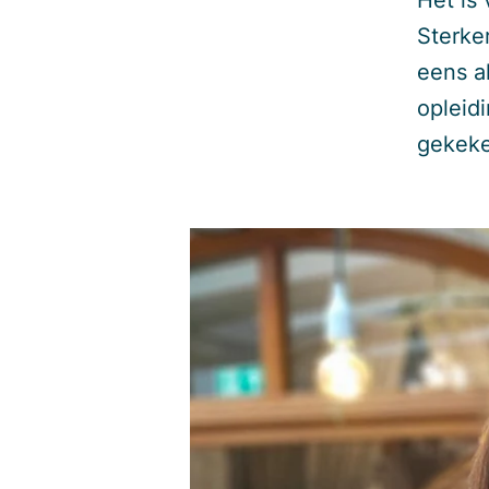
Het is
Sterke
eens a
opleid
gekeke