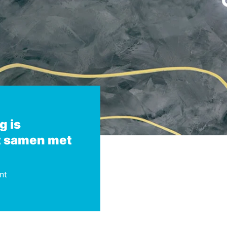
g is
 samen met
nt