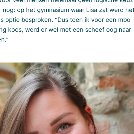
 voor veel mensen helemaal geen logische keuz
r nog: op het gymnasium waar Lisa zat werd het
ls optie besproken. “Dus toen ik voor een mbo
ing koos, werd er wel met een scheef oog naar
n.”