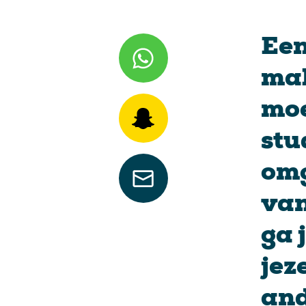
Een
mak
moe
stu
omg
van
ga 
jez
and