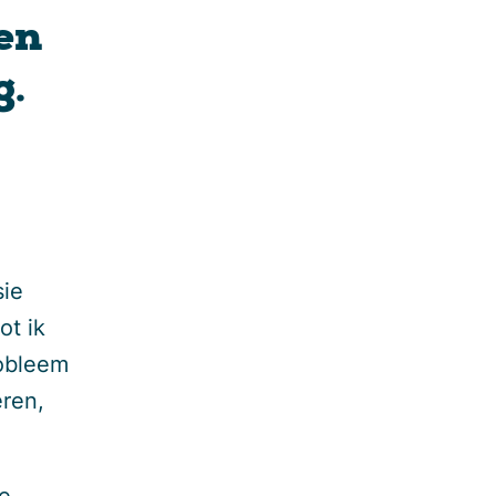
 en
g.
sie
ot ik
robleem
eren,