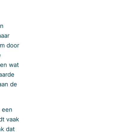
en
maar
am door
e
 en wat
aarde
aan de
t een
dt vaak
nk dat