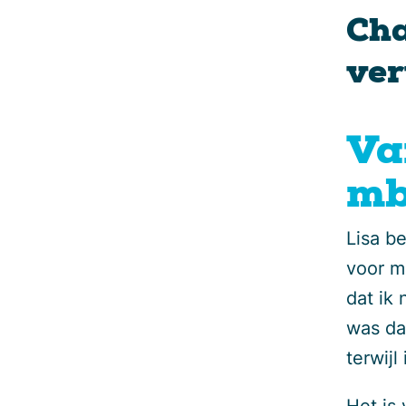
Cha
ver
Va
m
Lisa b
voor mu
dat ik
was da
terwijl