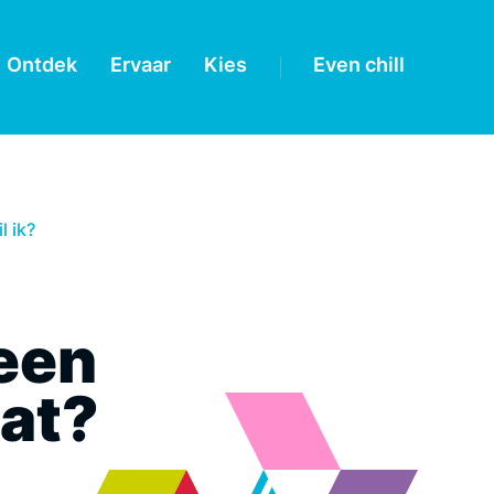
Ontdek
Ervaar
Kies
Even chill
l ik?
een
dat?