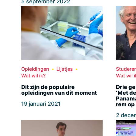
5 september 2022
Opleidingen
Lijstjes
Studere
Wat wil ik?
Wat wil i
Dit zijn de populaire
Drie ge
opleidingen van dit moment
‘Met de
Panama
19 januari 2021
rem op 
2 dece