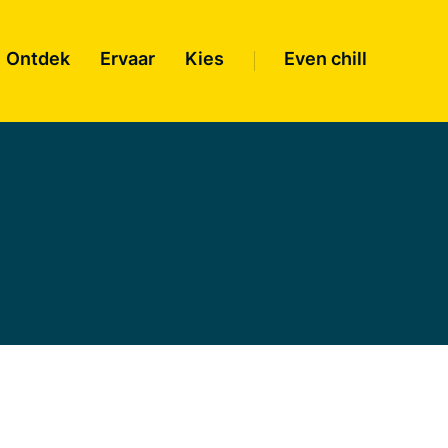
Ontdek
Ervaar
Kies
Even chill