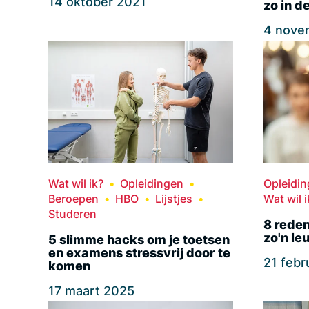
14 oktober 2021
zo in d
4 nove
Wat wil ik?
Opleidingen
Opleidi
Beroepen
HBO
Lijstjes
Wat wil i
Studeren
8 reden
zo'n le
5 slimme hacks om je toetsen
en examens stressvrij door te
21 febr
komen
17 maart 2025