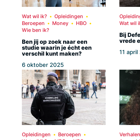
Wat wil ik?
Opleidingen
Opleidi
Beroepen
Money
HBO
Wat wil i
Wie ben ik?
Bij Def
vrede e
Ben jij op zoek naar een
studie waarin je écht een
11 apri
verschil kunt maken?
6 oktober 2025
Opleidingen
Beroepen
Verhale