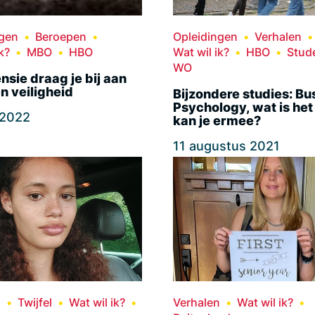
ngen
Beroepen
Opleidingen
Verhalen
k?
MBO
HBO
Wat wil ik?
HBO
Stud
WO
ensie draag je bij aan
n veiligheid
Bijzondere studies: Bu
Psychology, wat is het
l 2022
kan je ermee?
11 augustus 2021
n
Twijfel
Wat wil ik?
Verhalen
Wat wil ik?