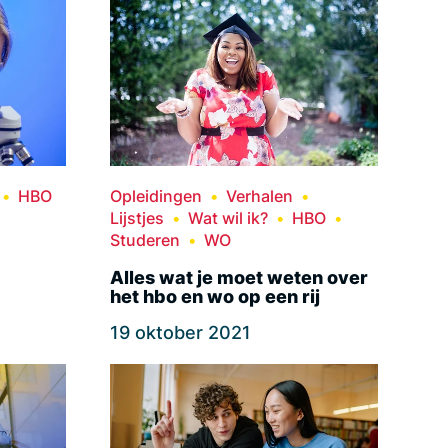
HBO
Opleidingen
Verhalen
Lijstjes
Wat wil ik?
HBO
Studeren
WO
Alles wat je moet weten over
het hbo en wo op een rij
19 oktober 2021