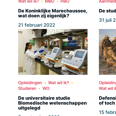
Wat wil ik?
MBO
HBO
Aanmel
De Koninklijke Marechaussee,
De stud
wat doen zij eigenlijk?
31 juli
21 februari 2022
Opleidingen
Wat wil ik?
Opleidi
Studeren
WO
Wat wil i
De universitaire studie
Defensi
Biomedische wetenschappen
of toch
uitgelegd
15 febr