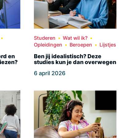
Studeren
Wat wil ik?
Opleidingen
Beroepen
Lijstjes
erd en
Ben jij idealistisch? Deze
kiezen?
studies kun je dan overwegen
6 april 2026