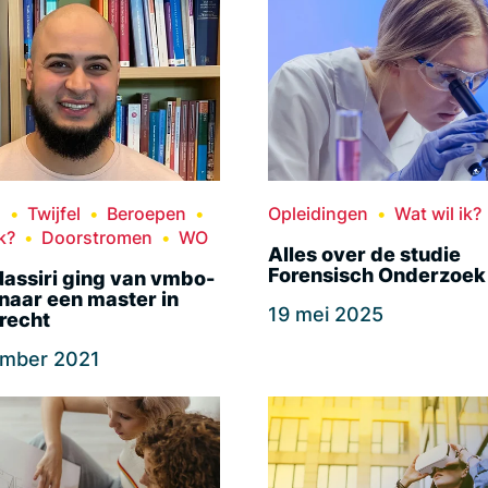
n
Twijfel
Beroepen
Opleidingen
Wat wil ik?
k?
Doorstromen
WO
Alles over de studie
Forensisch Onderzoek
assiri ging van vmbo-
naar een master in
19 mei 2025
recht
ember 2021