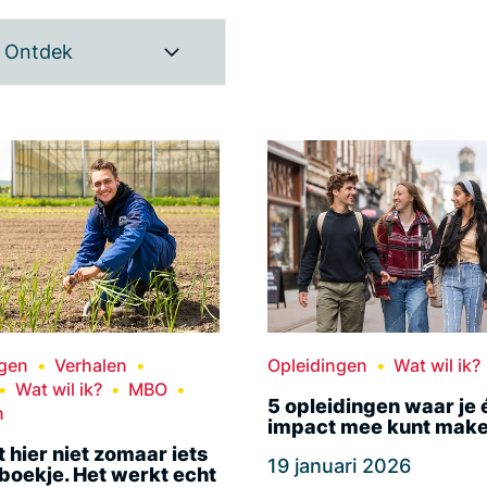
Ontdek
ngen
Verhalen
Opleidingen
Wat wil ik?
Wat wil ik?
MBO
5 opleidingen waar je 
n
impact mee kunt mak
rt hier niet zomaar iets
19 januari 2026
 boekje. Het werkt echt