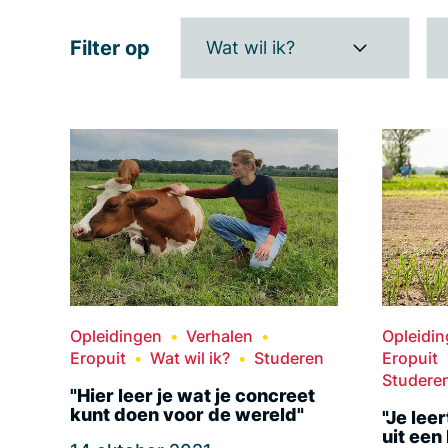
Filter op
Wat wil ik?
Opleidingen
Verhalen
Opleidi
Eropuit
Wat wil ik?
Studeren
Eropuit
Studere
"Hier leer je wat je concreet
kunt doen voor de wereld"
"Je lee
uit een