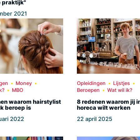
e praktijk"
mber 2021
ngen
Money
Opleidingen
Lijstjes
k?
MBO
Beroepen
Wat wil ik?
en waarom hairstylist
8 redenen waarom jij i
uk beroep is
horeca wilt werken
uari 2022
22 april 2025