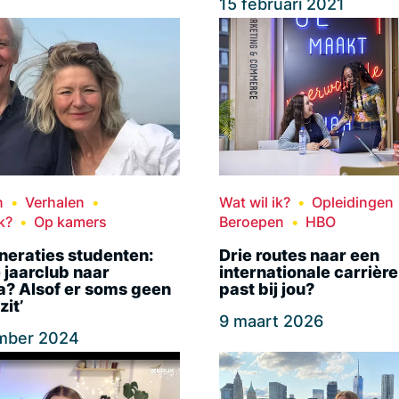
15 februari 2021
n
Verhalen
Wat wil ik?
Opleidingen
k?
Op kamers
Beroepen
HBO
neraties studenten:
Drie routes naar een
 jaarclub naar
internationale carrièr
? Alsof er soms geen
past bij jou?
zit’
9 maart 2026
mber 2024