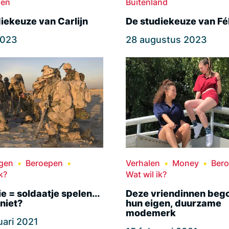
den
Buitenland
iekeuze van Carlijn
De studiekeuze van Fé
 2023
28 augustus 2023
ngen
Beroepen
Verhalen
Money
Ber
k?
Wat wil ik?
e = soldaatje spelen...
Deze vriendinnen beg
 niet?
hun eigen, duurzame
modemerk
uari 2021