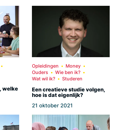
Opleidingen
Money
Ouders
Wie ben ik?
Wat wil ik?
Studeren
e, welke
Een creatieve studie volgen,
hoe is dat eigenlijk?
21 oktober 2021