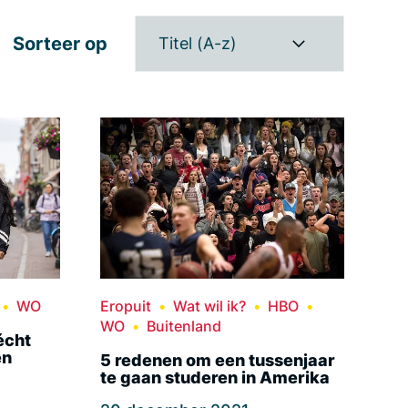
Sorteer op
Titel (A-z)
WO
Eropuit
Wat wil ik?
HBO
WO
Buitenland
écht
en
5 redenen om een tussenjaar
te gaan studeren in Amerika