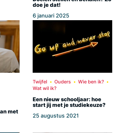
doe je dat!
6 januari 2025
Twijfel
Ouders
Wie ben ik?
Wat wil ik?
Een nieuw schooljaar: hoe
start jij met je studiekeuze?
kan met
25 augustus 2021