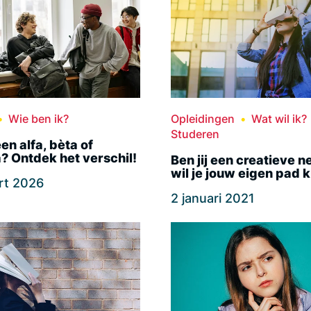
Wie ben ik?
Opleidingen
Wat wil ik?
Studeren
een alfa, bèta of
 Ontdek het verschil!
Ben jij een creatieve n
wil je jouw eigen pad 
rt 2026
2 januari 2021