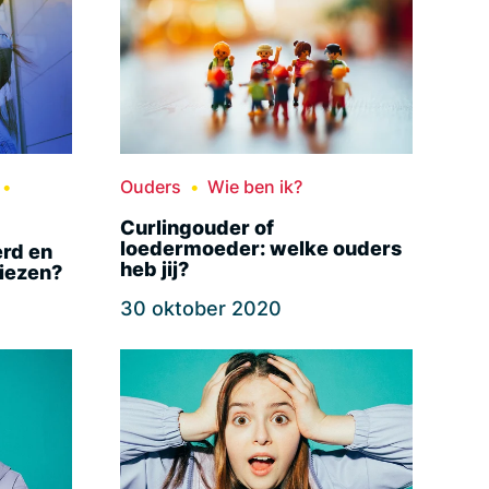
Ouders
Wie ben ik?
Curlingouder of
loedermoeder: welke ouders
erd en
heb jij?
kiezen?
30 oktober 2020