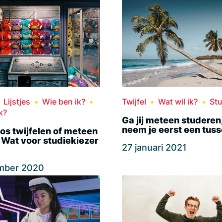
Lijstjes
Wie ben ik?
Twijfel
Wat wil ik?
St
k?
Ga jij meteen studeren,
neem je eerst een tus
os twijfelen of meteen
 Wat voor studiekiezer
27 januari 2021
mber 2020