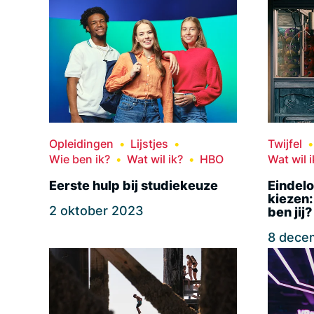
Opleidingen
Lijstjes
Twijfel
Wie ben ik?
Wat wil ik?
HBO
Wat wil i
Eerste hulp bij studiekeuze
Eindelo
kiezen:
2 oktober 2023
ben jij?
8 dece