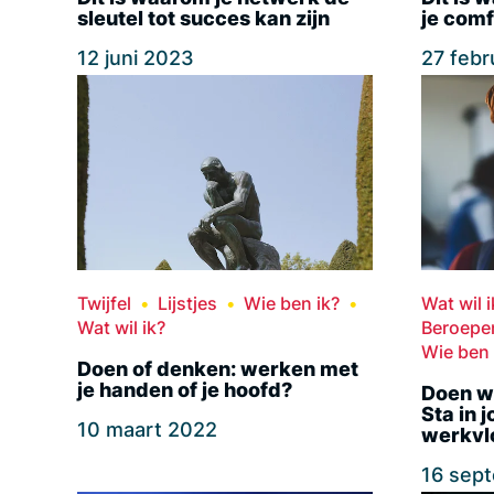
sleutel tot succes kan zijn
je com
12 juni 2023
27 febr
Twijfel
Lijstjes
Wie ben ik?
Wat wil i
Wat wil ik?
Beroepe
Wie ben 
Doen of denken: werken met
je handen of je hoofd?
Doen wa
Sta in 
10 maart 2022
werkvl
16 sep