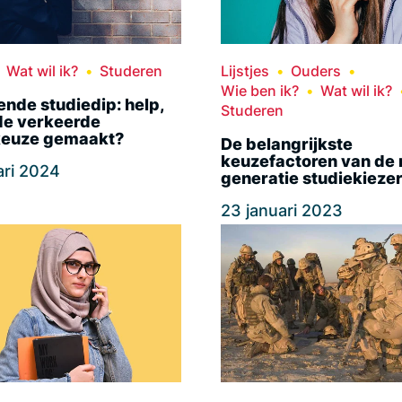
Wat wil ik?
Studeren
Lijstjes
Ouders
Wie ben ik?
Wat wil ik?
nde studiedip: help,
Studeren
de verkeerde
keuze gemaakt?
De belangrijkste
keuzefactoren van de
ari 2024
generatie studiekieze
23 januari 2023