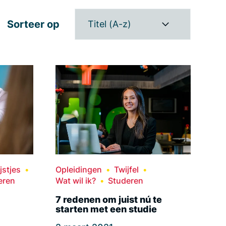
Sorteer op
Titel (A-z)
ijstjes
Opleidingen
Twijfel
eren
Wat wil ik?
Studeren
7 redenen om juist nú te
starten met een studie