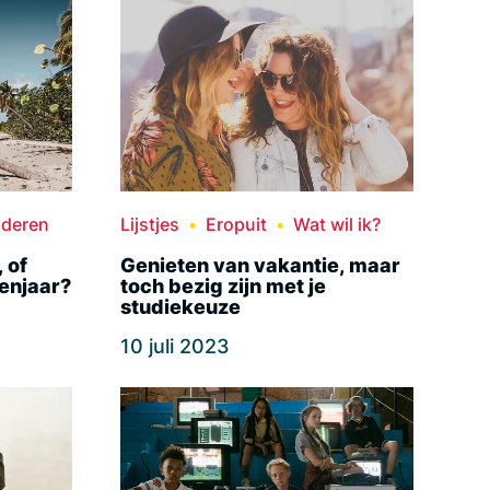
uderen
Lijstjes
Eropuit
Wat wil ik?
 of
Genieten van vakantie, maar
senjaar?
toch bezig zijn met je
studiekeuze
10 juli 2023