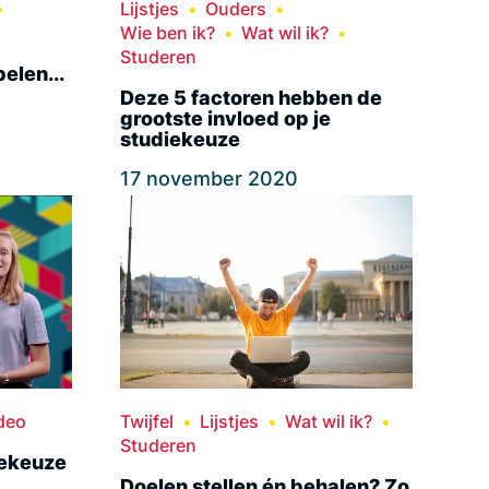
Lijstjes
Ouders
Wie ben ik?
Wat wil ik?
Studeren
elen...
Deze 5 factoren hebben de
grootste invloed op je
studiekeuze
17 november 2020
deo
Twijfel
Lijstjes
Wat wil ik?
Studeren
iekeuze
Doelen stellen én behalen? Zo