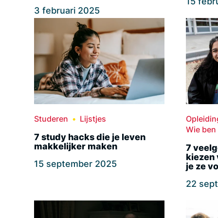
15 febr
3 februari 2025
Studeren
Lijstjes
Opleidi
Wie ben 
7 study hacks die je leven
makkelijker maken
7 veelg
kiezen 
15 september 2025
je ze v
22 sep