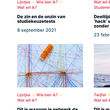
Lijstjes
Wie ben ik?
Wat wil i
Wat wil ik?
Studere
De zin en de onzin van
Deeltij
studiekeuzetests
‘hack’ 
zonder
8 september 2021
23 febr
Lijstjes
Wie ben ik?
Twijfel
Wat wil ik?
Wat wil i
Dit is waarom je netwerk de
Dit is 