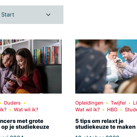
Start
Ouders
Opleidingen
Twijfel
L
ik?
Wat wil ik?
Wat wil ik?
HBO
Stud
encers met grote
5 tips om relaxt je
 op je studiekeuze
studiekeuze te maken