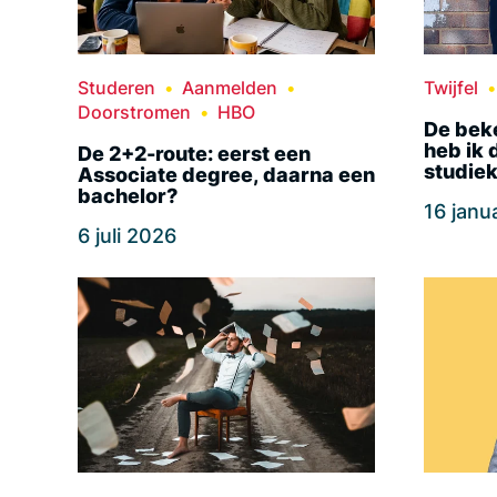
Studeren
Aanmelden
Twijfel
Doorstromen
HBO
De beke
heb ik 
De 2+2-route: eerst een
studie
Associate degree, daarna een
bachelor?
16 janu
6 juli 2026