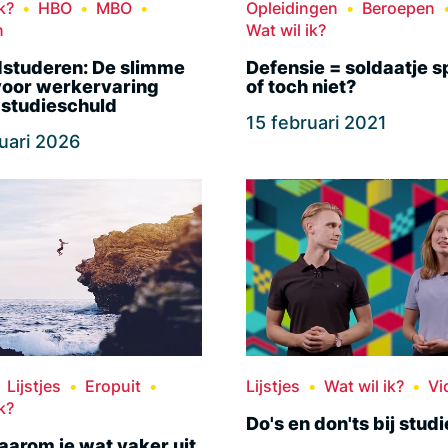
k?
HBO
MBO
Opleidingen
Beroepen
n
Wat wil ik?
dstuderen: De slimme
Defensie = soldaatje sp
voor werkervaring
of toch niet?
 studieschuld
15 februari 2021
uari 2026
Lijstjes
Eropuit
Lijstjes
Wat wil ik?
Vi
k?
Do's en don'ts bij stud
waarom je wat vaker uit