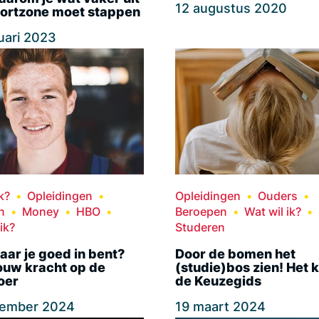
12 augustus 2020
fortzone moet stappen
uari 2023
k?
Opleidingen
Opleidingen
Ouders
n
Money
HBO
Beroepen
Wat wil ik?
ik?
Studeren
ar je goed in bent?
Door de bomen het
jouw kracht op de
(studie)bos zien! Het 
oer
de Keuzegids
tember 2024
19 maart 2024