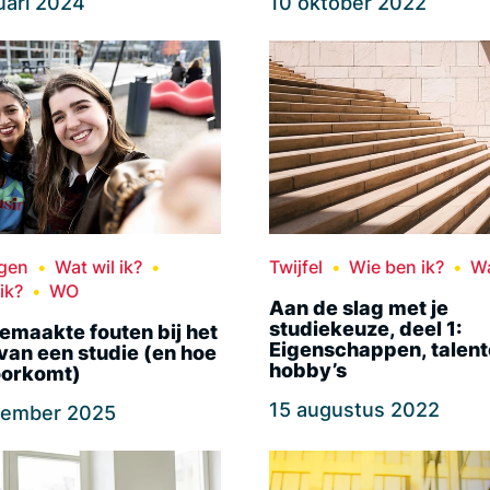
uari 2024
10 oktober 2022
ngen
Wat wil ik?
Twijfel
Wie ben ik?
Wa
ik?
WO
Aan de slag met je
studiekeuze, deel 1:
emaakte fouten bij het
Eigenschappen, talent
van een studie (en hoe
hobby’s
oorkomt)
15 augustus 2022
tember 2025