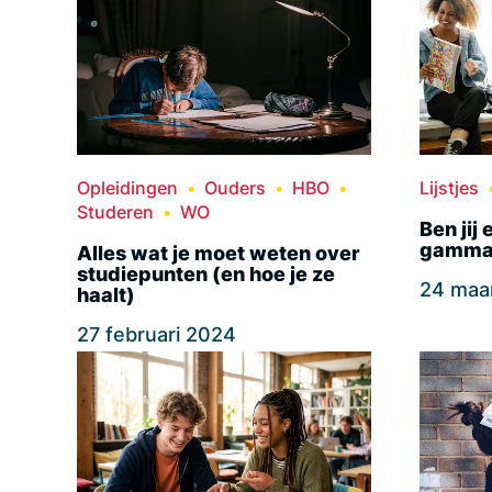
Opleidingen
Ouders
HBO
Lijstjes
Studeren
WO
Ben jij 
gamma?
Alles wat je moet weten over
studiepunten (en hoe je ze
24 maa
haalt)
27 februari 2024