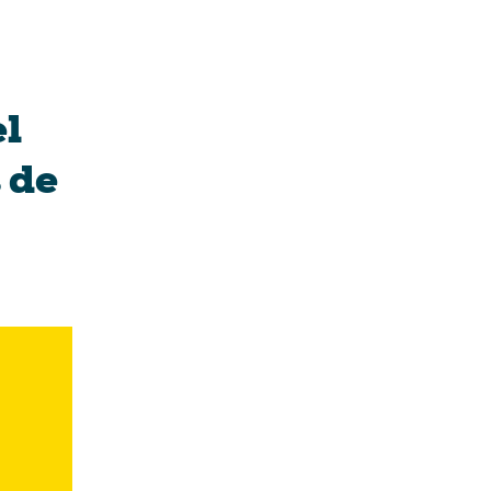
el
 de