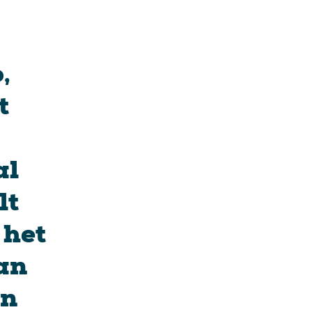
,
t
al
lt
 het
dan
en