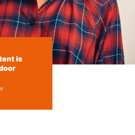
ent is
door
nt