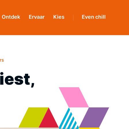
Ontdek
Ervaar
Kies
Even chill
rs
iest,