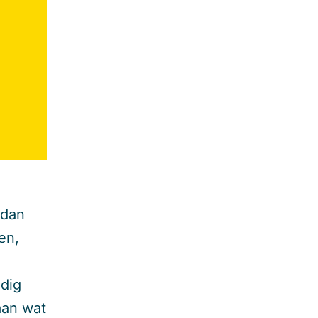
 dan
en,
ndig
aan wat