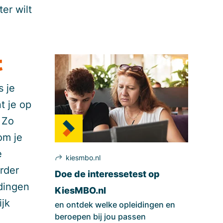
ter wilt
t
s je
t je op
. Zo
om je
e
kiesmbo.nl
erder
Doe de interessetest op
idingen
KiesMBO.nl
ijk
en ontdek welke opleidingen en
beroepen bij jou passen