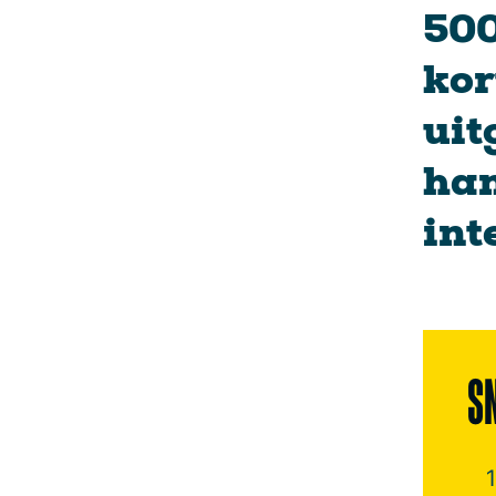
500
kor
uit
han
int
S