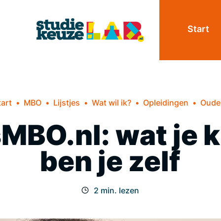
Start
tart
MBO
Lijstjes
Wat wil ik?
Opleidingen
Oude
MBO.nl: wat je k
ben je zelf
2 min. lezen