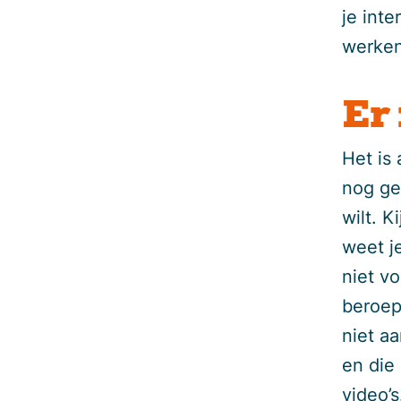
je inte
werken
Er
Het is 
nog ge
wilt. K
weet j
niet vo
beroepe
niet a
en die 
video’