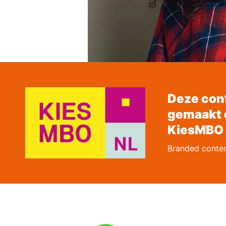
Deze cont
gemaakt 
KiesMBO
Branded conte