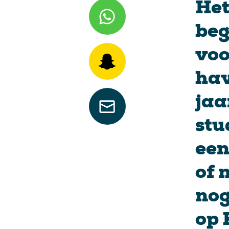
Het
beg
voo
hav
jaa
stu
een
of 
nog
op 