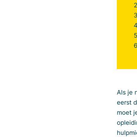
Als je
eerst 
moet j
opleidi
hulpmid