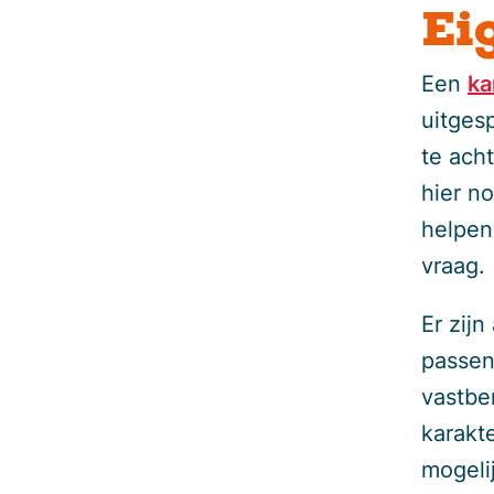
Ei
Een
ka
uitges
te acht
hier n
helpen
vraag.
Er zijn
passen.
vastbe
karakt
mogelij