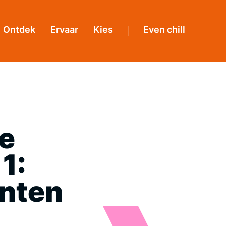
Ontdek
Ervaar
Kies
Even chill
je
1:
enten