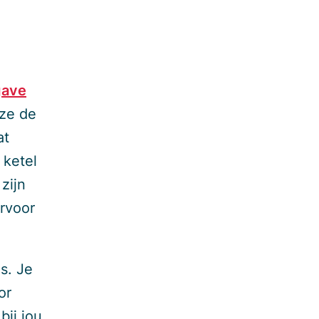
gave
uze de
at
 ketel
zijn
rvoor
is. Je
or
bij jou