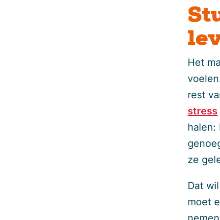
St
le
Het ma
voelen
rest v
stress
halen: 
genoeg
ze gel
Dat wil
moet e
nemen. 