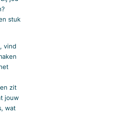
n?
en stuk
, vind
 maken
het
en zit
at jouw
, wat