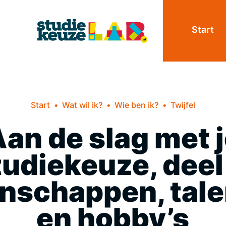
Start
Start
Wat wil ik?
Wie ben ik?
Twijfel
an de slag met 
tudiekeuze, deel 
nschappen, tal
en hobby’s