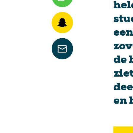
hel
stu
een
zov
de 
zie
dee
en 