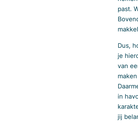
past. 
Bovend
makkeli
Dus, 
je hie
van ee
maken v
Daarme
in hav
karakt
jij bela