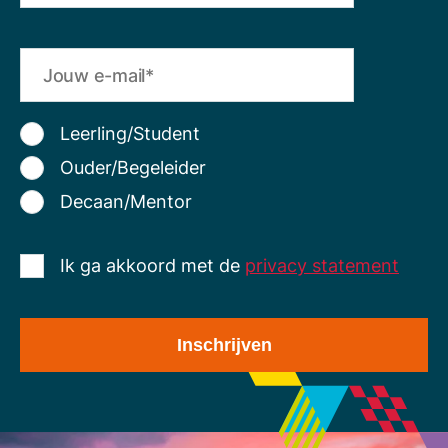
Leerling/Student
Ouder/Begeleider
Decaan/Mentor
Ik ga akkoord met de
privacy statement