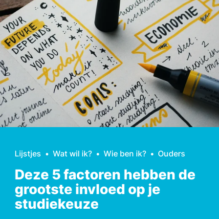
Lijstjes
Wat wil ik?
Wie ben ik?
Ouders
Deze 5 factoren hebben de
grootste invloed op je
studiekeuze