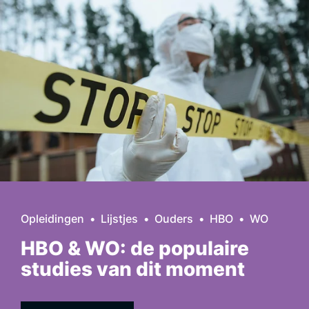
Opleidingen
Lijstjes
Ouders
HBO
WO
HBO & WO: de populaire
studies van dit moment