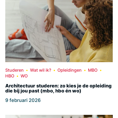
Studeren
Wat wil ik?
Opleidingen
MBO
HBO
WO
Architectuur studeren: zo kies je de opleiding
die bij jou past (mbo, hbo én wo)
9 februari 2026