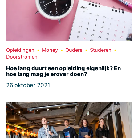
Opleidingen
Money
Ouders
Studeren
Doorstromen
Hoe lang duurt een opleiding eigenlijk? En
hoe lang mag je erover doen?
26 oktober 2021