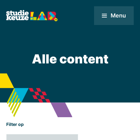
Menu
Alle content
Filter op