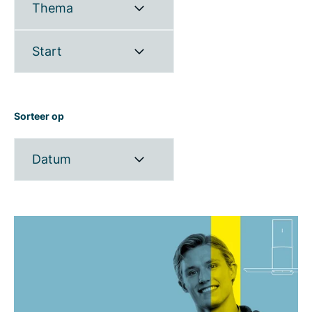
Thema
Start
Sorteer op
Datum