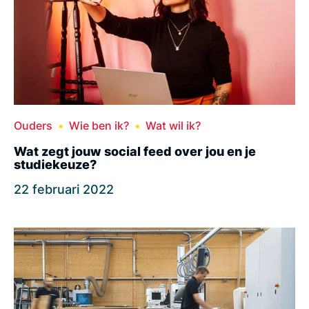
Ouders
Wie ben ik?
Wat wil ik?
Wat zegt jouw social feed over jou en je
studiekeuze?
22 februari 2022