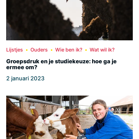
Lijstjes
Ouders
Wie ben ik?
Wat wil ik?
Groepsdruk en je studiekeuze: hoe ga je
ermee om?
2 januari 2023