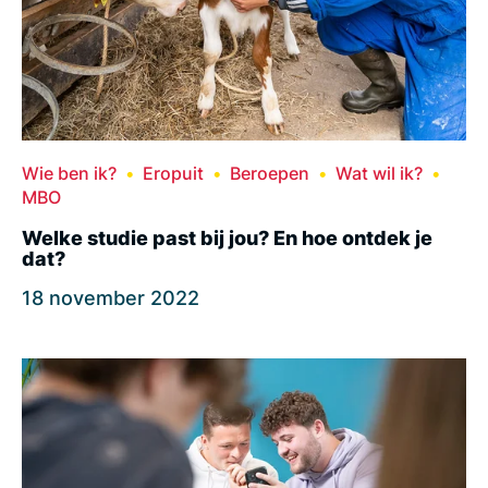
Wie ben ik?
Eropuit
Beroepen
Wat wil ik?
MBO
Welke studie past bij jou? En hoe ontdek je
dat?
18 november 2022