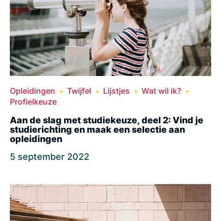
Opleidingen
Twijfel
Lijstjes
Wat wil ik?
Profielkeuze
Aan de slag met studiekeuze, deel 2: Vind je
studierichting en maak een selectie aan
opleidingen
5 september 2022