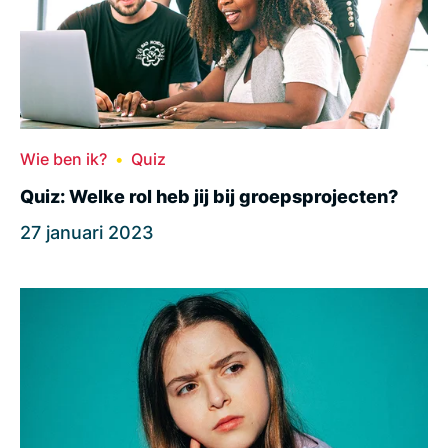
Wie ben ik?
Quiz
Quiz: Welke rol heb jij bij groepsprojecten?
27 januari 2023