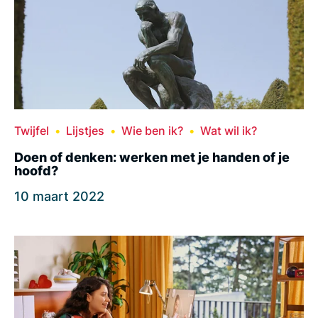
Twijfel
Lijstjes
Wie ben ik?
Wat wil ik?
Doen of denken: werken met je handen of je
hoofd?
10 maart 2022