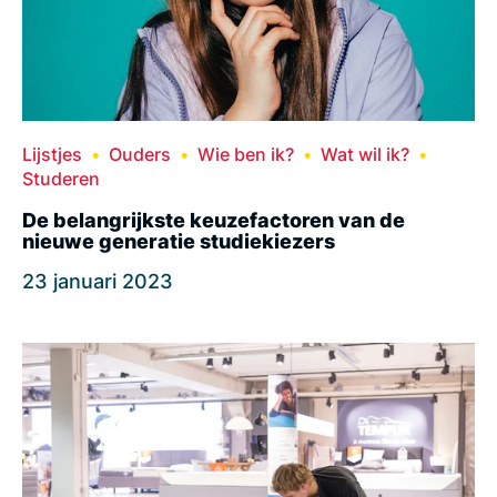
Lijstjes
Ouders
Wie ben ik?
Wat wil ik?
Studeren
De belangrijkste keuzefactoren van de
nieuwe generatie studiekiezers
23 januari 2023