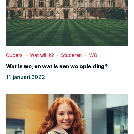
Ouders
Wat wil ik?
Studeren
WO
Wat is wo, en wat is een wo opleiding?
11 januari 2022