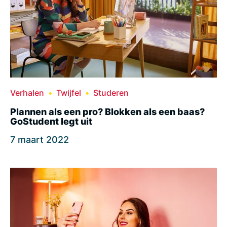
Verhalen
Twijfel
Studeren
Plannen als een pro? Blokken als een baas?
GoStudent legt uit
7 maart 2022