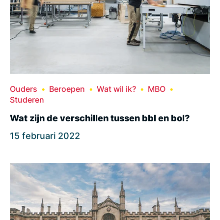
Ouders
Beroepen
Wat wil ik?
MBO
Studeren
Wat zijn de verschillen tussen bbl en bol?
15 februari 2022