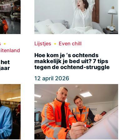
s
Lijstjes
Even chill
itenland
Hoe kom je ‘s ochtends
makkelijk je bed uit? 7 tips
 het
tegen de ochtend-struggle
jaar
12 april 2026