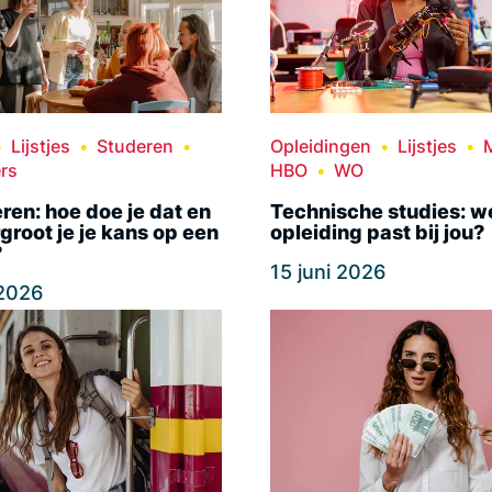
Lijstjes
Studeren
Opleidingen
Lijstjes
rs
HBO
WO
ren: hoe doe je dat en
Technische studies: w
groot je je kans op een
opleiding past bij jou?
?
15 juni 2026
 2026