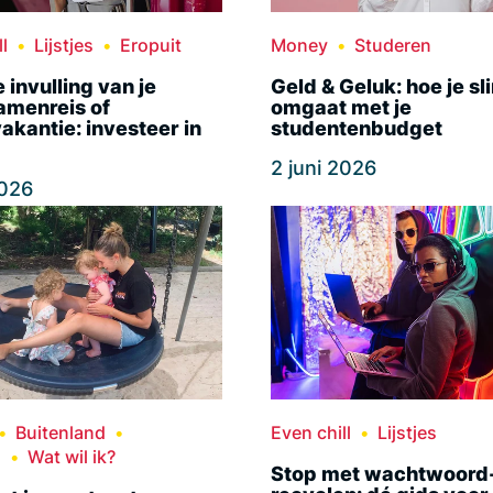
l
Lijstjes
Eropuit
Money
Studeren
e invulling van je
Geld & Geluk: hoe je sl
amenreis of
omgaat met je
kantie: investeer in
studentenbudget
2 juni 2026
2026
Buitenland
Even chill
Lijstjes
n
Wat wil ik?
Stop met wachtwoord