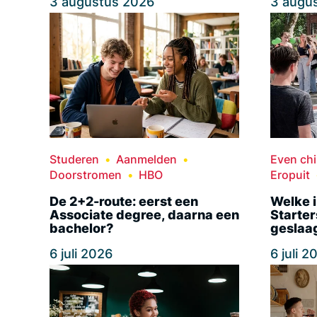
3 augustus 2026
3 augu
Studeren
Aanmelden
Even chil
Doorstromen
HBO
Eropuit
De 2+2-route: eerst een
Welke i
Associate degree, daarna een
Starter
bachelor?
geslaa
6 juli 2026
6 juli 2