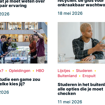
recyclen: dé gids voor
at je moet weten over
onkraakbaar wachtwo
pair ervaring
18 mei 2026
 2026
k?
Opleidingen
HBO
Lijstjes
Studeren
Buitenland
Eropuit
studie een game zou
lke kies jij?
Studeren in het buiten
alle opties die je moet
 2026
checken
11 mei 2026