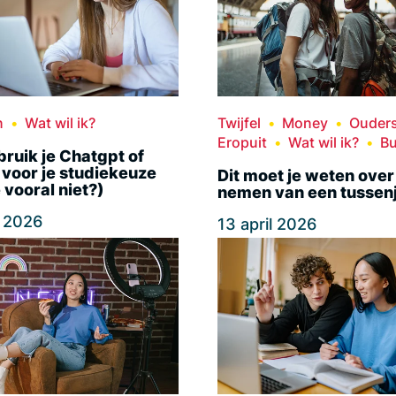
n
Wat wil ik?
Twijfel
Money
Ouder
Eropuit
Wat wil ik?
Bu
ruik je Chatgpt of
voor je studiekeuze
Dit moet je weten over
 vooral niet?)
nemen van een tussen
l 2026
13 april 2026