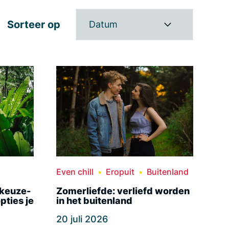
Sorteer op
Datum
Even chill
Eropuit
Buitenland
ekeuze-
Zomerliefde: verliefd worden
pties je
in het buitenland
20 juli 2026