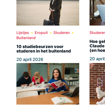
Lijstjes
Eropuit
Studeren
Studere
Buitenland
Hoe geb
Claude 
10 studiebeurzen voor
(en hoe
studeren in het buitenland
20 apri
20 april 2026