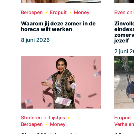
Beroepen
Eropuit
Money
Even chil
Waarom jij deze zomer in de
Zinvoll
horeca wilt werken
eindex
zomerva
8 juni 2026
jezelf
2 juni 
Studeren
Lijstjes
Eropuit
Beroepen
Money
Verhale