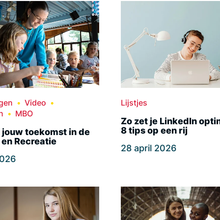
ngen
Video
Lijstjes
n
MBO
Zo zet je LinkedIn opti
8 tips op een rij
 jouw toekomst in de
 en Recreatie
28 april 2026
2026