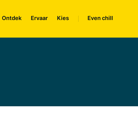
Ontdek
Ervaar
Kies
Even chill