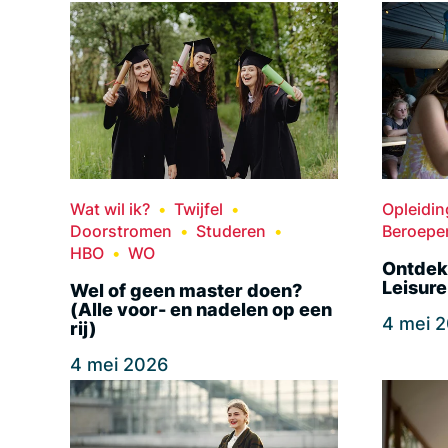
Wat wil ik?
Twijfel
Opleidi
Doorstromen
Studeren
Beroepe
HBO
WO
Ontdek
Leisure
Wel of geen master doen?
(Alle voor- en nadelen op een
4 mei 
rij)
4 mei 2026