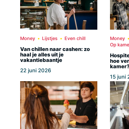
Money
Lijstjes
Even chill
Money
Op kame
Van chillen naar cashen: zo
haal je alles uit je
Hospite
vakantiebaantje
hoe ver
kamer
22 juni 2026
15 juni