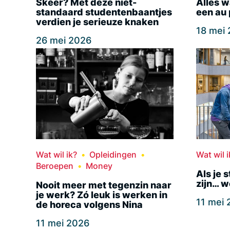
Skeer? Met deze niet-
Alles w
standaard studentenbaantjes
een au 
verdien je serieuze knaken
18 mei
26 mei 2026
Wat wil ik?
Opleidingen
Wat wil i
Beroepen
Money
Als je 
zijn… we
Nooit meer met tegenzin naar
je werk? Zó leuk is werken in
11 mei
de horeca volgens Nina
11 mei 2026