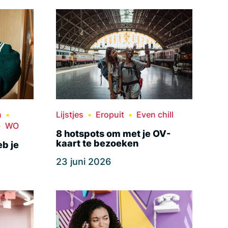
n
Lijstjes
Eropuit
Even chill
WO
8 hotspots om met je OV-
kaart te bezoeken
eb je
23 juni 2026