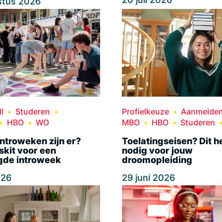
stus 2026
l
Studeren
Profielkeuze
Aanmelde
HBO
WO
MBO
HBO
Studeren
ntroweken zijn er?
Toelatingseisen? Dit h
skit voor een
nodig voor jouw
gde introweek
droomopleiding
026
29 juni 2026