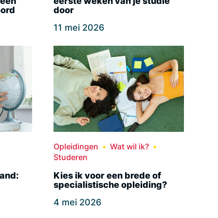
 een
eerste weken van je studie
ord
door
11 mei 2026
Opleidingen
Wat wil ik?
Studeren
land:
Kies ik voor een brede of
specialistische opleiding?
4 mei 2026