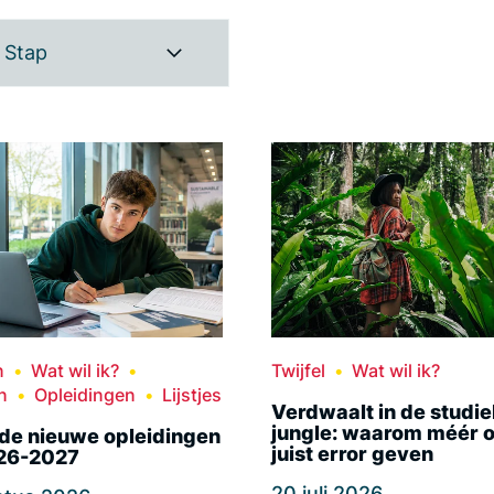
Stap
n
Wat wil ik?
Twijfel
Wat wil ik?
n
Opleidingen
Lijstjes
Verdwaalt in de studi
jungle: waarom méér o
n de nieuwe opleidingen
juist error geven
26-2027
20 juli 2026