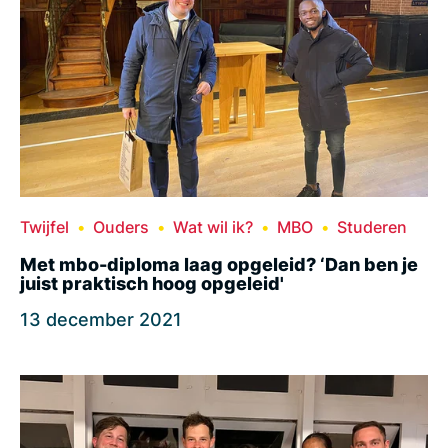
Twijfel
Ouders
Wat wil ik?
MBO
Studeren
Met mbo-diploma laag opgeleid? ‘Dan ben je
juist praktisch hoog opgeleid'
13 december 2021