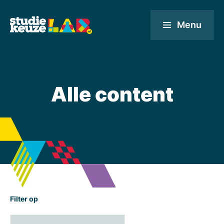
Menu
Alle content
Filter op