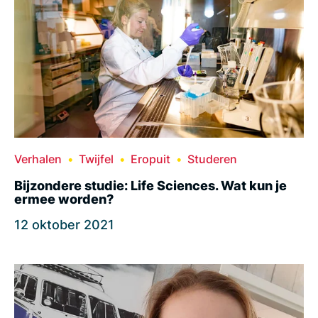
Verhalen
Twijfel
Eropuit
Studeren
Bijzondere studie: Life Sciences. Wat kun je
ermee worden?
12 oktober 2021