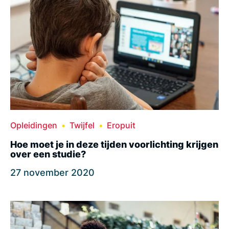
Opleidingen
Twijfel
Eropuit
Hoe moet je in deze tijden voorlichting krijgen
over een studie?
27 november 2020