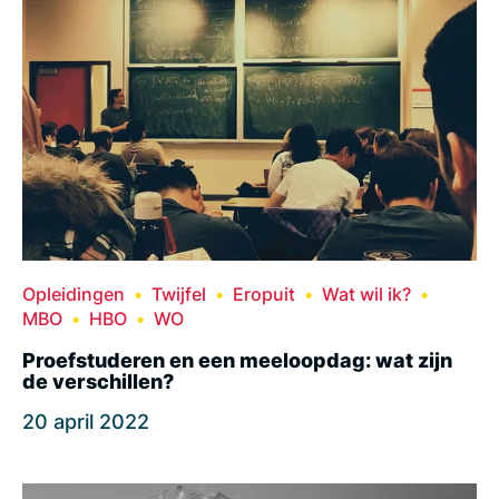
Opleidingen
Twijfel
Eropuit
Wat wil ik?
MBO
HBO
WO
Proefstuderen en een meeloopdag: wat zijn
de verschillen?
20 april 2022