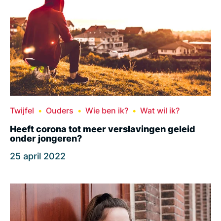
Twijfel
Ouders
Wie ben ik?
Wat wil ik?
Heeft corona tot meer verslavingen geleid
onder jongeren?
25 april 2022