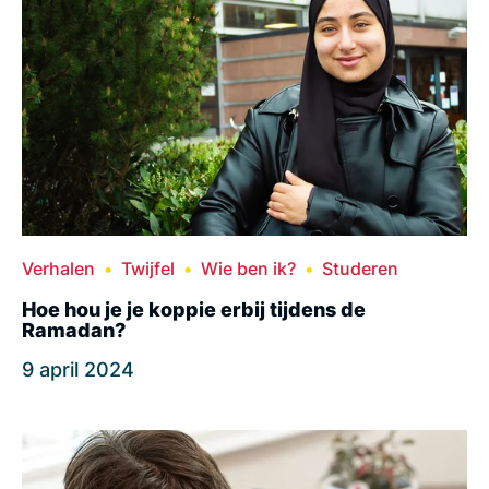
Verhalen
Twijfel
Wie ben ik?
Studeren
Hoe hou je je koppie erbij tijdens de
Ramadan?
9 april 2024