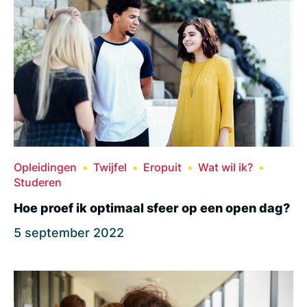
Opleidingen
Twijfel
Eropuit
Wat wil ik?
Studeren
Hoe proef ik optimaal sfeer op een open dag?
5 september 2022