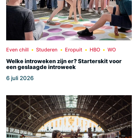
Even chill
Studeren
Eropuit
HBO
WO
Welke introweken zijn er? Starterskit voor
een geslaagde introweek
6 juli 2026