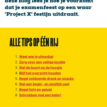
deze blog lees je hoe je voorkomt
dat je examenfeest op een waar
‘Project X’ festijn uitdraait.
ALLE TIPS OP ÉÉN RIJ
Weet wie je uitnodigt
Zorg voor een veilige locatie
Stel de buurt op de hoogte
Blijf het overzicht houden
Regel voldoende drank en snacks
Stel een begin- en eindtijd vast
Regel licht en geluid
Schrobben met een kater!