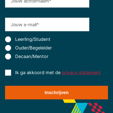
Leerling/Student
Ouder/Begeleider
Decaan/Mentor
Ik ga akkoord met de
privacy statement