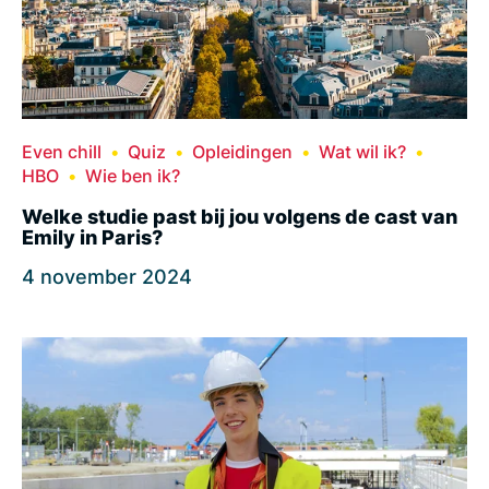
Even chill
Quiz
Opleidingen
Wat wil ik?
HBO
Wie ben ik?
Welke studie past bij jou volgens de cast van
Emily in Paris?
4 november 2024