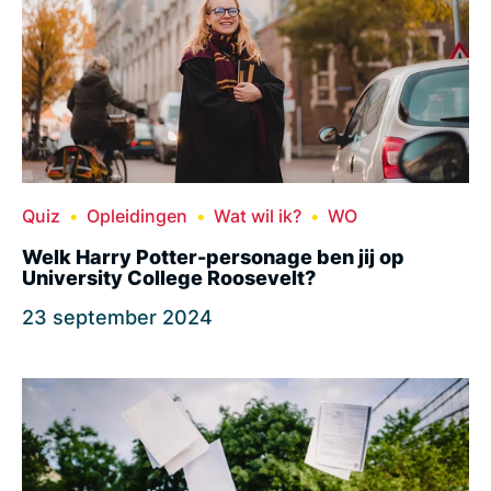
Quiz
Opleidingen
Wat wil ik?
WO
Welk Harry Potter-personage ben jij op
University College Roosevelt?
23 september 2024