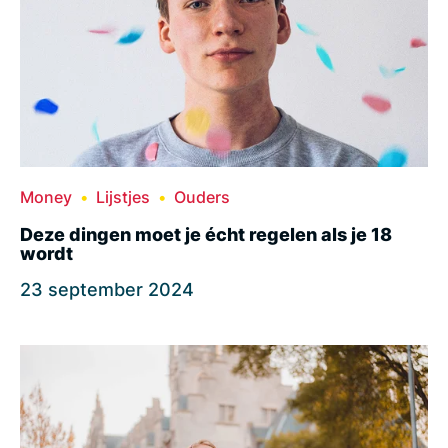
Money
Lijstjes
Ouders
Deze dingen moet je écht regelen als je 18
wordt
23 september 2024