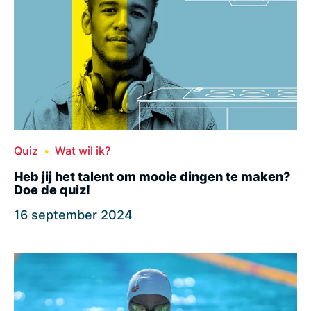
Quiz
Wat wil ik?
Heb jij het talent om mooie dingen te maken?
Doe de quiz!
16 september 2024