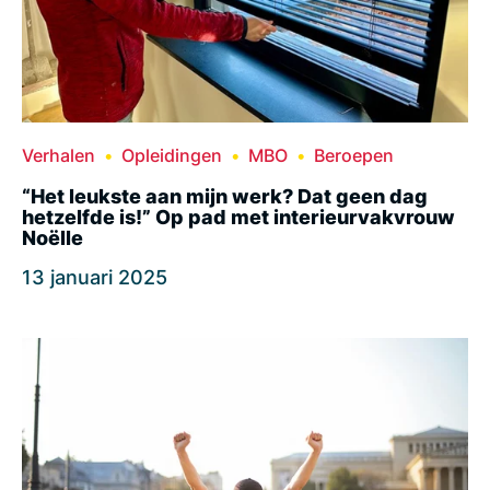
Verhalen
Opleidingen
MBO
Beroepen
“Het leukste aan mijn werk? Dat geen dag
hetzelfde is!” Op pad met interieurvakvrouw
Noëlle
13 januari 2025