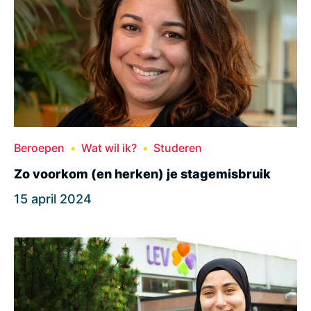
Beroepen
Wat wil ik?
Studeren
Zo voorkom (en herken) je stagemisbruik
15 april 2024