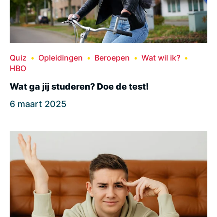
Quiz
Opleidingen
Beroepen
Wat wil ik?
HBO
Wat ga jij studeren? Doe de test!
6 maart 2025