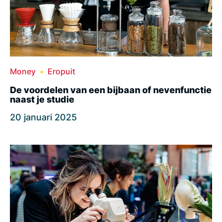
Money
Eropuit
De voordelen van een bijbaan of nevenfunctie
naast je studie
20 januari 2025