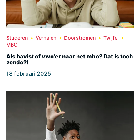
Studeren
Verhalen
Doorstromen
Twijfel
MBO
Als havist of vwo'er naar het mbo? Dat is toch
zonde?!
18 februari 2025