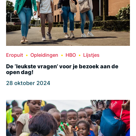
Eropuit
Opleidingen
HBO
Lijstjes
De ‘leukste vragen’ voor je bezoek aan de
open dag!
28 oktober 2024