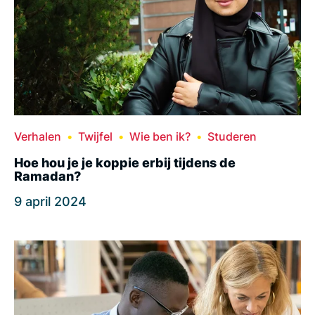
Verhalen
Twijfel
Wie ben ik?
Studeren
Hoe hou je je koppie erbij tijdens de
Ramadan?
9 april 2024