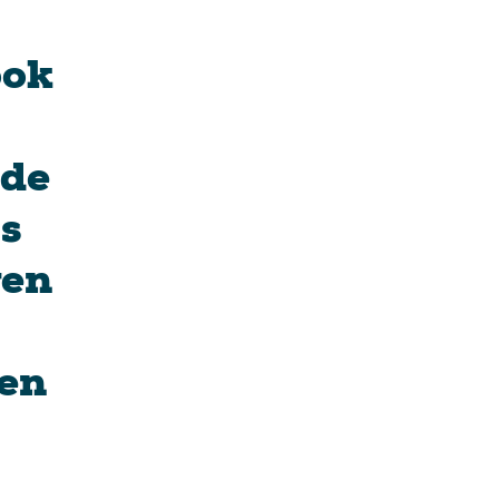
ook
 de
js
ven
 en