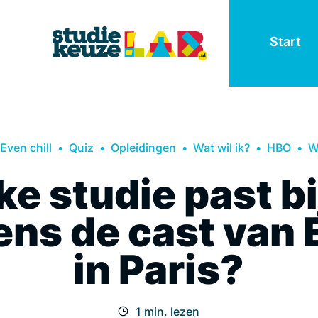
Start
Even chill
Quiz
Opleidingen
Wat wil ik?
HBO
W
e studie past bi
ens de cast van 
in Paris?
1 min. lezen