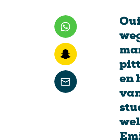
Oui
weg
mar
pit
en 
van
stu
wel
Emi