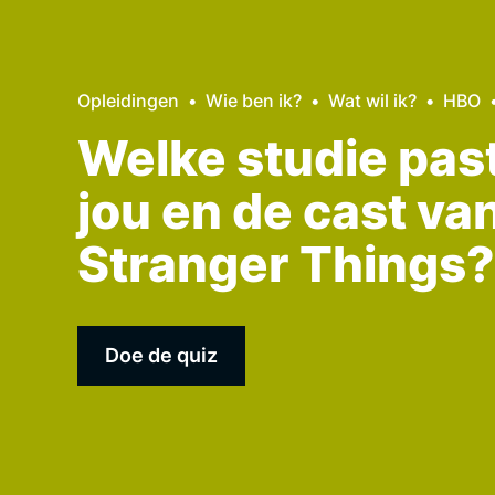
Opleidingen
Wie ben ik?
Wat wil ik?
HBO
Welke studie past 
jou en de cast va
Stranger Things?
Doe de quiz