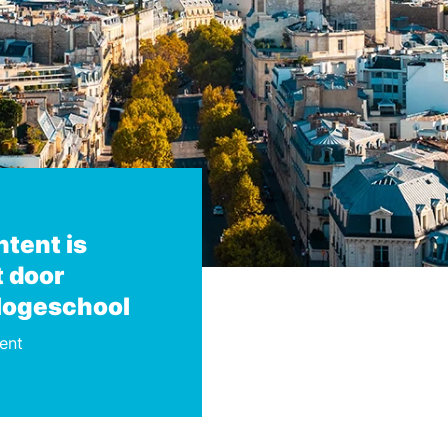
tent is
 door
Hogeschool
ent