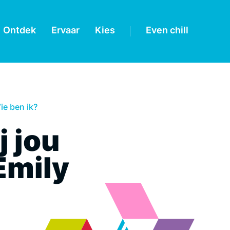
Ontdek
Ervaar
Kies
Even chill
ie ben ik?
j jou
Emily