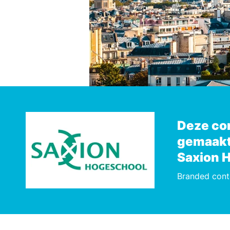
Deze con
gemaakt
Saxion 
Branded cont