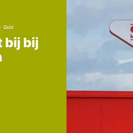
Quiz
bij bij
n