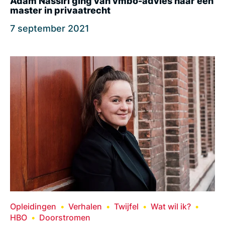
Adam Nassiri ging van vmbo-advies naar een
master in privaatrecht
7 september 2021
Opleidingen
Verhalen
Twijfel
Wat wil ik?
HBO
Doorstromen