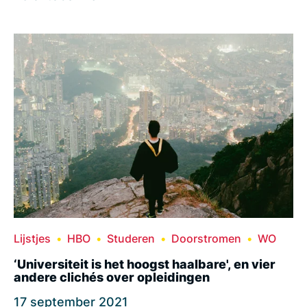
Lijstjes
HBO
Studeren
Doorstromen
WO
‘Universiteit is het hoogst haalbare', en vier
andere clichés over opleidingen
17 september 2021