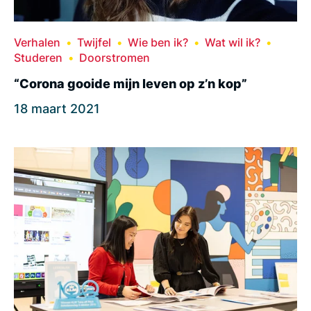
Verhalen
Twijfel
Wie ben ik?
Wat wil ik?
Studeren
Doorstromen
“Corona gooide mijn leven op z’n kop”
18 maart 2021