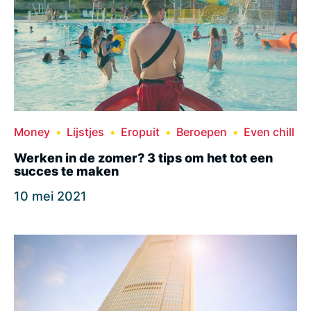
Money
Lijstjes
Eropuit
Beroepen
Even chill
Werken in de zomer? 3 tips om het tot een
succes te maken
10 mei 2021