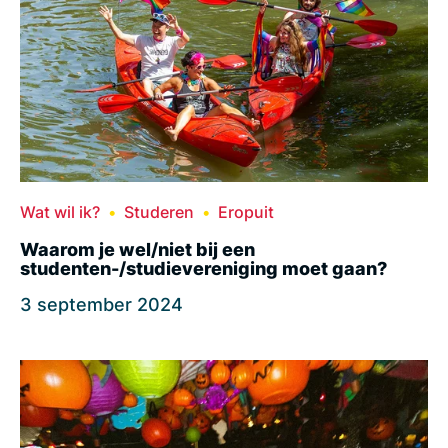
Wat wil ik?
Studeren
Eropuit
Waarom je wel/niet bij een
studenten-/studievereniging moet gaan?
3 september 2024