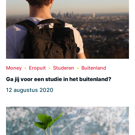
Money
Eropuit
Studeren
Buitenland
Ga jij voor een studie in het buitenland?
12 augustus 2020