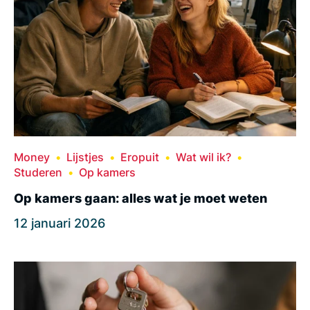
Money
Lijstjes
Eropuit
Wat wil ik?
Studeren
Op kamers
Op kamers gaan: alles wat je moet weten
12 januari 2026