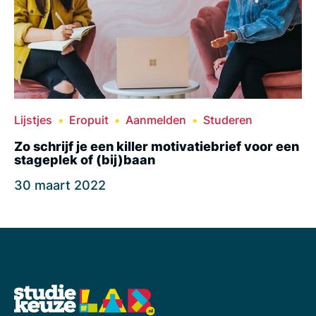
Lijstjes
Eropuit
Aanmelden
Studeren
Zo schrijf je een killer motivatiebrief voor een
stageplek of (bij)baan
30 maart 2022