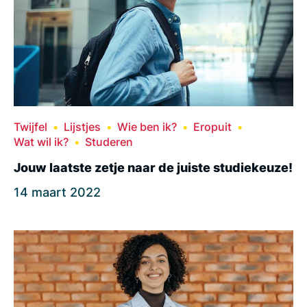
Twijfel
Lijstjes
Wie ben ik?
Eropuit
Wat wil ik?
Studeren
Jouw laatste zetje naar de juiste studiekeuze!
14 maart 2022