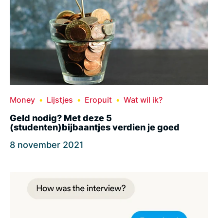
Money
Lijstjes
Eropuit
Wat wil ik?
Geld nodig? Met deze 5
(studenten)bijbaantjes verdien je goed
8 november 2021