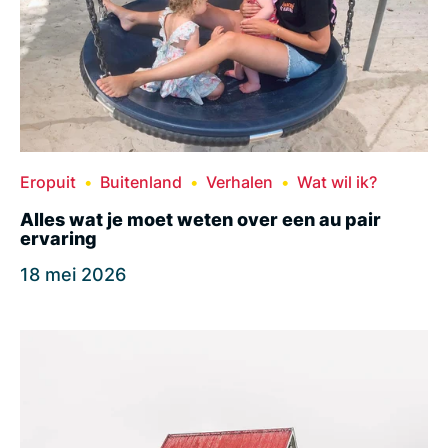
Eropuit
Buitenland
Verhalen
Wat wil ik?
Alles wat je moet weten over een au pair
ervaring
18 mei 2026