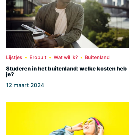
Lijstjes
Eropuit
Wat wil ik?
Buitenland
Studeren in het buitenland: welke kosten heb
je?
12 maart 2024