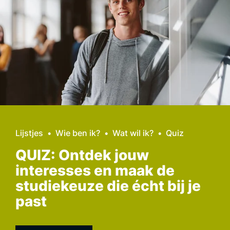
Lijstjes
Wie ben ik?
Wat wil ik?
Quiz
QUIZ: Ontdek jouw
interesses en maak de
studiekeuze die écht bij je
past