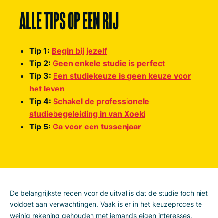
ALLE TIPS OP EEN RIJ
Tip 1:
Begin bij jezelf
Tip 2:
Geen enkele studie is perfect
Tip 3:
Een studiekeuze is geen keuze voor
het leven
Tip 4:
Schakel de professionele
studiebegeleiding in van Xoeki
Tip 5:
Ga voor een tussenjaar
De belangrijkste reden voor de uitval is dat de studie toch niet
voldoet aan verwachtingen. Vaak is er in het keuzeproces te
weinig rekening gehouden met iemands eigen interesses,