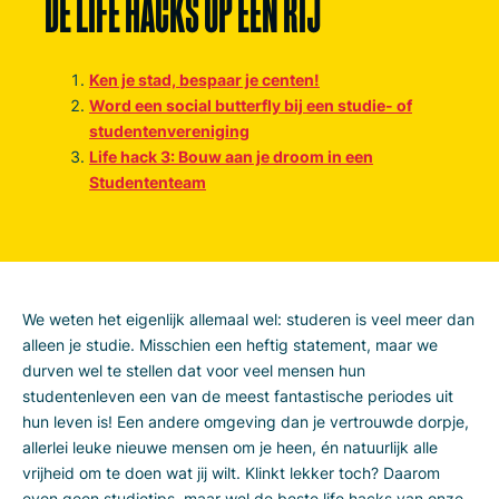
DE LIFE HACKS OP ÉÉN RIJ
Ken je stad, bespaar je centen!
Word een social butterfly bij een studie- of
studentenvereniging
Life hack 3: Bouw aan je droom in een
Studententeam
We weten het eigenlijk allemaal wel: studeren is veel meer dan
alleen je studie. Misschien een heftig statement, maar we
durven wel te stellen dat voor veel mensen hun
studentenleven een van de meest fantastische periodes uit
hun leven is! Een andere omgeving dan je vertrouwde dorpje,
allerlei leuke nieuwe mensen om je heen, én natuurlijk alle
vrijheid om te doen wat jij wilt. Klinkt lekker toch? Daarom
even geen studietips, maar wel de beste life hacks van onze