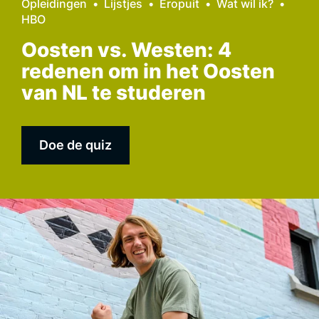
Opleidingen
Lijstjes
Eropuit
Wat wil ik?
HBO
Oosten vs. Westen: 4
redenen om in het Oosten
van NL te studeren
Doe de quiz