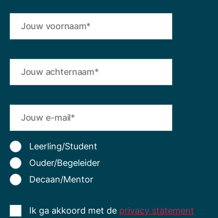
Leerling/Student
Ouder/Begeleider
Decaan/Mentor
Ik ga akkoord met de
privacy statement