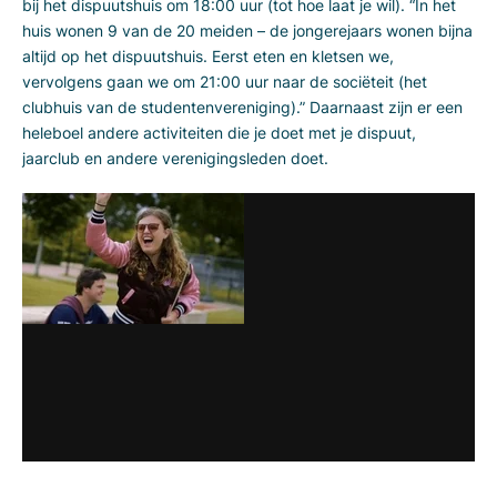
bij het dispuutshuis om 18:00 uur (tot hoe laat je wil). “In het
huis wonen 9 van de 20 meiden – de jongerejaars wonen bijna
altijd op het dispuutshuis. Eerst eten en kletsen we,
vervolgens gaan we om 21:00 uur naar de sociëteit (het
clubhuis van de studentenvereniging).” Daarnaast zijn er een
heleboel andere activiteiten die je doet met je dispuut,
jaarclub en andere verenigingsleden doet.