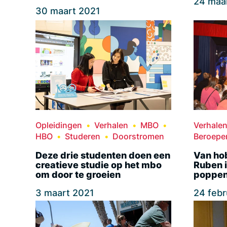
24 maa
30 maart 2021
Opleidingen
Verhalen
MBO
Verhale
HBO
Studeren
Doorstromen
Beroepe
Deze drie studenten doen een
Van ho
creatieve studie op het mbo
Ruben i
om door te groeien
poppen
3 maart 2021
24 febr