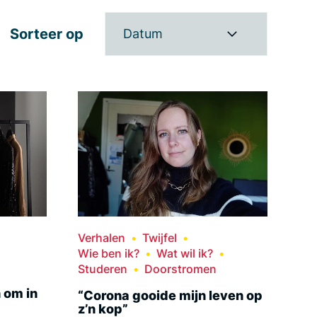
Sorteer op
Datum
Verhalen
Twijfel
Wie ben ik?
Wat wil ik?
Studeren
Doorstromen
n om in
“Corona gooide mijn leven op
z’n kop”