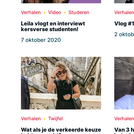
Verhalen
Video
Studeren
Verhale
Leila vlogt en interviewt
Vlog #1 
kersverse studenten!
2 okto
7 oktober 2020
Verhalen
Twijfel
Verhale
Wat als je de verkeerde keuze
Van 3 h