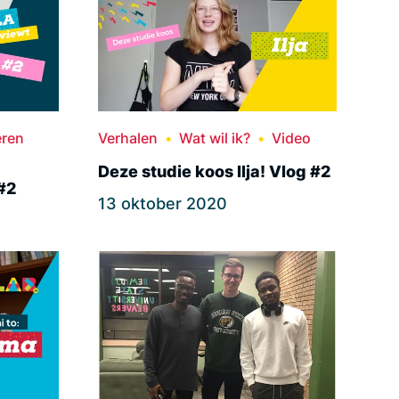
eren
Verhalen
Wat wil ik?
Video
Deze studie koos Ilja! Vlog #2
#2
13 oktober 2020