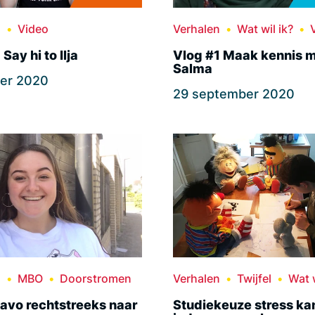
n
Video
Verhalen
Wat wil ik?
Say hi to Ilja
Vlog #1 Maak kennis 
Salma
ber 2020
29 september 2020
n
MBO
Doorstromen
Verhalen
Twijfel
Wat w
avo rechtstreeks naar
Studiekeuze stress ka