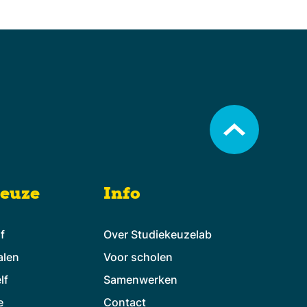
keuze
Info
lf
Over Studiekeuzelab
alen
Voor scholen
lf
Samenwerken
e
Contact