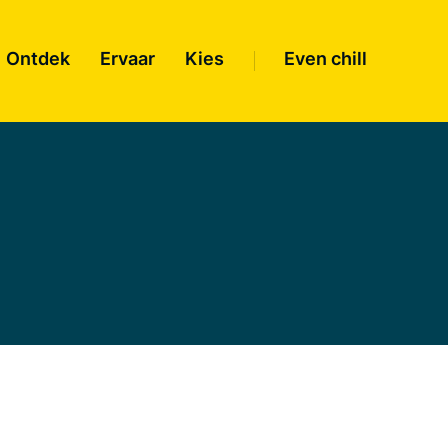
Ontdek
Ervaar
Kies
Even chill