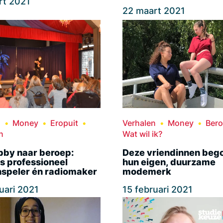
rt 2021
22 maart 2021
n
Money
Eropuit
Verhalen
Money
Ber
n
Wat wil ik?
bby naar beroep:
Deze vriendinnen beg
s professioneel
hun eigen, duurzame
speler én radiomaker
modemerk
uari 2021
15 februari 2021