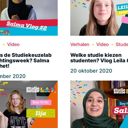
n
Video
Verhalen
Video
Stud
s de Studiekeuzelab
Welke studie kiezen
chtingsweek? Salma
studenten? Vlog Leila 
het!
20 oktober 2020
mber 2020