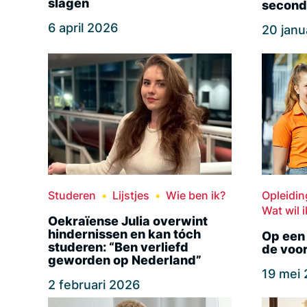
slagen
second
6 april 2026
20 janu
Studeren
Lijstjes
Wie ben ik?
Opleidi
Wat wil i
Oekraïense Julia overwint
hindernissen en kan tóch
Op een 
studeren: “Ben verliefd
de voo
geworden op Nederland”
19 mei
2 februari 2026