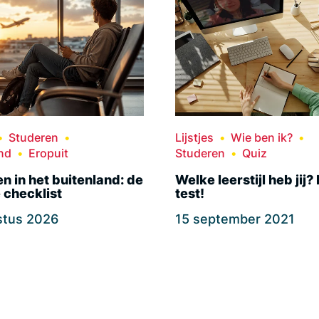
Studeren
Lijstjes
Wie ben ik?
nd
Eropuit
Studeren
Quiz
n in het buitenland: de
Welke leerstijl heb jij?
 checklist
test!
stus 2026
15 september 2021