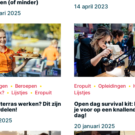
en (of minder)
14 april 2023
ari 2025
ngen
Beroepen
Eropuit
Opleidingen
k?
Lijstjes
Eropuit
Lijstjes
terras werken? Dit zijn
Open dag survival kit:
rdelen!
je voor op een knallen
dag!
 2025
20 januari 2025