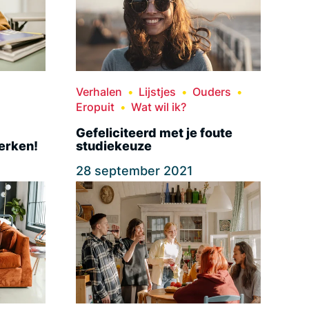
Verhalen
Lijstjes
Ouders
Eropuit
Wat wil ik?
Gefeliciteerd met je foute
erken!
studiekeuze
28 september 2021