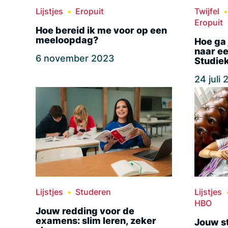
Lijstjes
Eropuit
Twijfel
Eropuit
Hoe bereid ik me voor op een
meeloopdag?
Hoe ga 
naar ee
6 november 2023
Studie
24 juli
Lijstjes
Studeren
Lijstjes
HBO
Jouw redding voor de
examens: slim leren, zeker
Jouw s