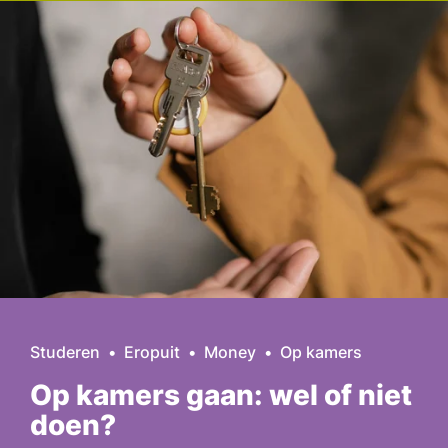
Studeren
Eropuit
Money
Op kamers
Op kamers gaan: wel of niet
doen?