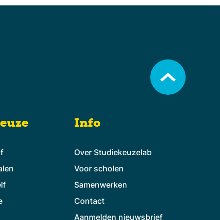
keuze
Info
lf
Over Studiekeuzelab
alen
Voor scholen
lf
Samenwerken
e
Contact
Aanmelden nieuwsbrief