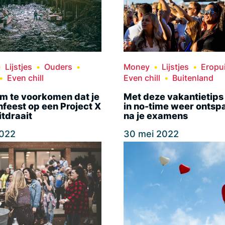
Lijstjes
Ouders
Money
Lijstjes
Eropui
Even chill
Even chill
Buitenland
om te voorkomen dat je
Met deze vakantietips 
feest op een Project X
in no-time weer ontsp
itdraait
na je examens
2022
30 mei 2022