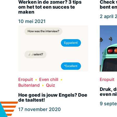
Werken in de zomer? 3 tips
Check w
om het tot een succes te
bent en
maken
2 april
10 mei 2021
Eropuit
Even chill
Eropuit
Buitenland
Quiz
Druk, d
even n
Hoe goed is jouw Engels? Doe
de taaltest!
9 sept
17 november 2020