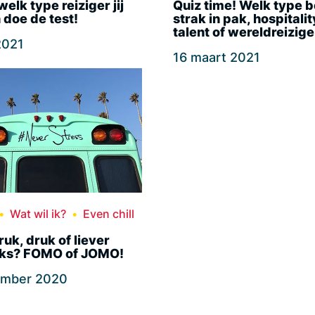
elk type reiziger jij
Quiz time! Welk type be
 doe de test!
strak in pak, hospitalit
talent of wereldreizige
 2021
16 maart 2021
Wat wil ik?
Even chill
ruk, druk of liever
iks? FOMO of JOMO!
ember 2020