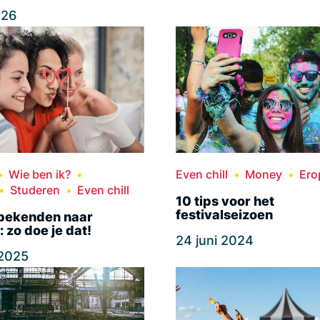
026
Wie ben ik?
Even chill
Money
Ero
Studeren
Even chill
10 tips voor het
festivalseizoen
bekenden naar
: zo doe je dat!
24 juni 2024
 2025