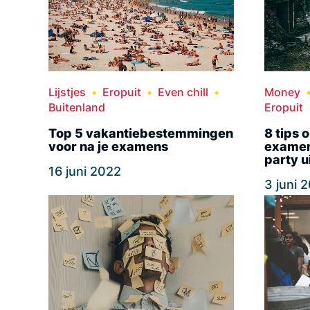
Lijstjes
Eropuit
Even chill
Money
Buitenland
Eropuit
Top 5 vakantiebestemmingen
8 tips 
voor na je examens
examen
party u
16 juni 2022
3 juni 