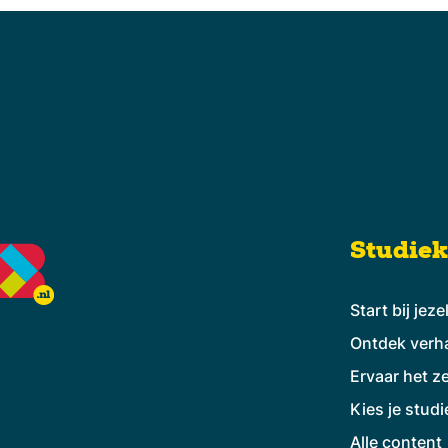
Studie
Start bij jeze
Ontdek verh
Ervaar het ze
Kies je studi
Alle content