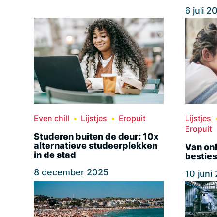
6 juli 2
Even chill
Lijstjes
Eropuit
Lijstjes
Eropuit
Studeren buiten de deur: 10x
alternatieve studeerplekken
Van on
in de stad
besties
8 december 2025
10 juni