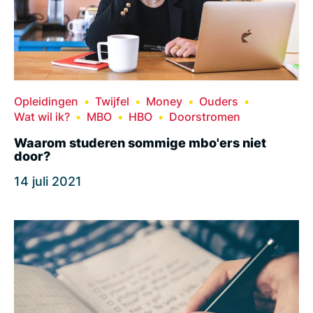
Opleidingen
Twijfel
Money
Ouders
Wat wil ik?
MBO
HBO
Doorstromen
Waarom studeren sommige mbo'ers niet
door?
14 juli 2021