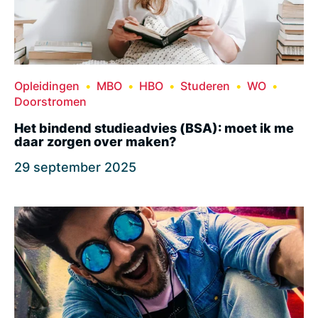
Opleidingen
MBO
HBO
Studeren
WO
Doorstromen
Het bindend studieadvies (BSA): moet ik me
daar zorgen over maken?
29 september 2025