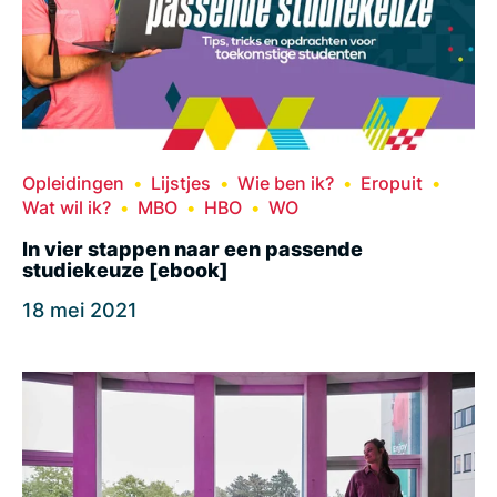
Opleidingen
Lijstjes
Wie ben ik?
Eropuit
Wat wil ik?
MBO
HBO
WO
In vier stappen naar een passende
studiekeuze [ebook]
18 mei 2021