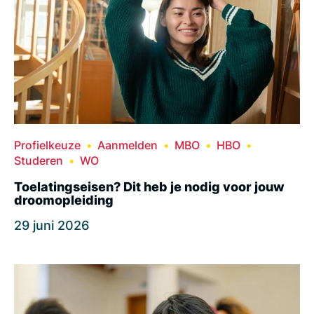
Profielkeuze
Aanmelden
MBO
HBO
Studeren
WO
Toelatingseisen? Dit heb je nodig voor jouw
droomopleiding
29 juni 2026