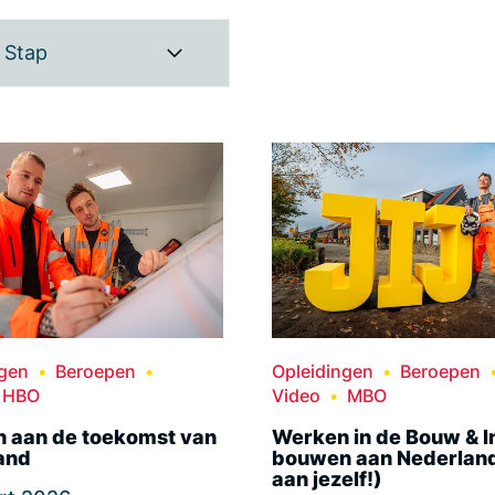
Stap
ngen
Beroepen
Opleidingen
Beroepen
HBO
Video
MBO
 aan de toekomst van
Werken in de Bouw & In
and
bouwen aan Nederland
aan jezelf!)