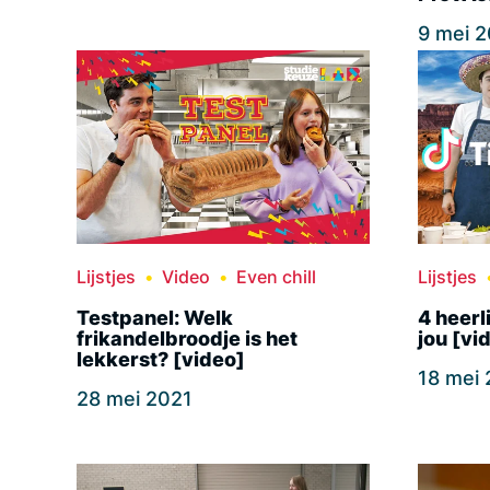
9 mei 
Lijstjes
Video
Even chill
Lijstjes
Testpanel: Welk
4 heerl
frikandelbroodje is het
jou [vi
lekkerst? [video]
18 mei
28 mei 2021