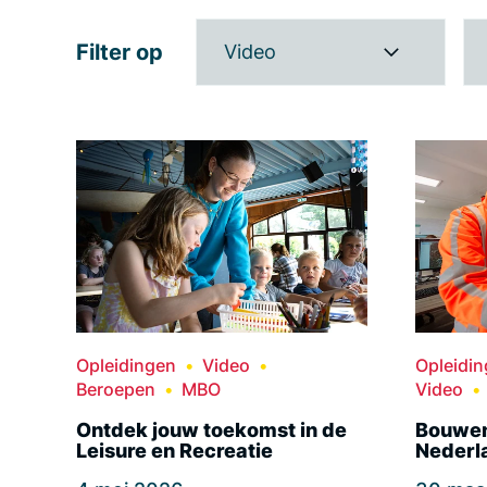
Filter op
Video
Opleidingen
Video
Opleidi
Beroepen
MBO
Video
Ontdek jouw toekomst in de
Bouwen
Leisure en Recreatie
Nederl