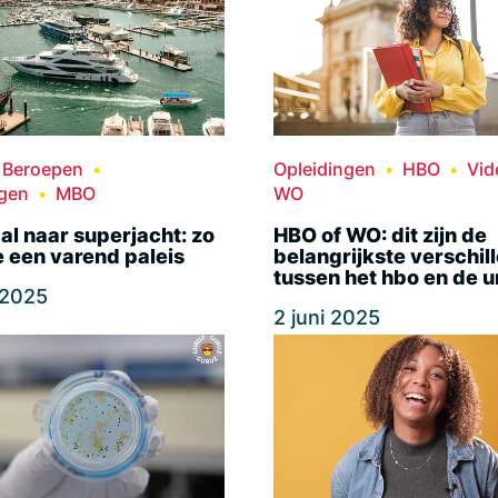
Beroepen
Opleidingen
HBO
Vid
ngen
MBO
WO
al naar superjacht: zo
HBO of WO: dit zijn de
 een varend paleis
belangrijkste verschil
tussen het hbo en de u
 2025
2 juni 2025