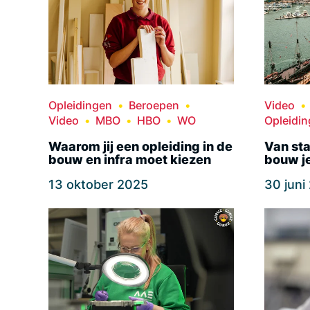
Opleidingen
Beroepen
Video
Video
MBO
HBO
WO
Opleidi
Waarom jij een opleiding in de
Van sta
bouw en infra moet kiezen
bouw je
13 oktober 2025
30 juni