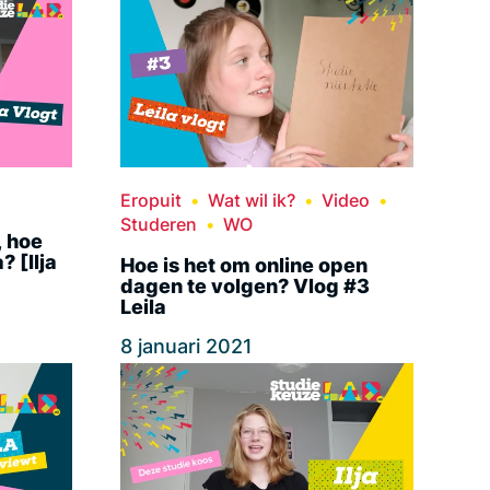
Eropuit
Wat wil ik?
Video
Studeren
WO
, hoe
? [Ilja
Hoe is het om online open
dagen te volgen? Vlog #3
Leila
8 januari 2021