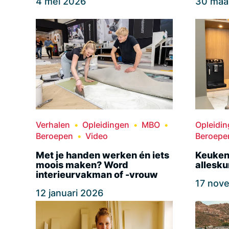
4 mei 2026
30 maa
Verhalen
Opleidingen
MBO
Opleidi
Beroepen
Video
Beroepe
Met je handen werken én iets
Keuken
moois maken? Word
allesku
interieurvakman of -vrouw
17 nov
12 januari 2026