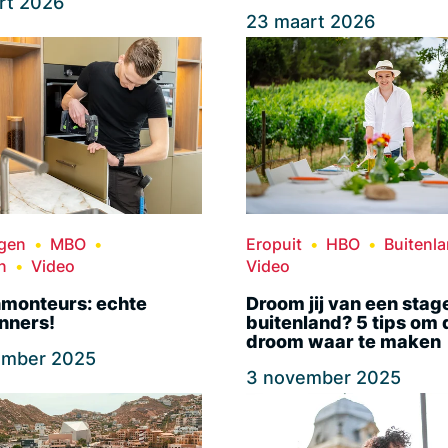
rt 2026
23 maart 2026
ngen
MBO
Eropuit
HBO
Buitenl
n
Video
Video
monteurs: echte
Droom jij van een stage
nners!
buitenland? 5 tips om
droom waar te maken
ember 2025
3 november 2025