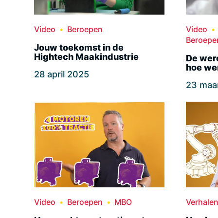
Video
Beroepen
Video
Beroepe
Jouw toekomst in de
Hightech Maakindustrie
De were
hoe wer
28 april 2025
23 maa
Video
Beroepen
MBO
Verhale