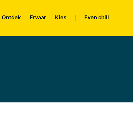
Ontdek
Ervaar
Kies
Even chill