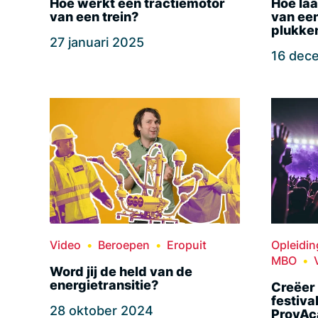
Hoe werkt een tractiemotor
Hoe laa
van een trein?
van ee
plukke
27 januari 2025
16 dec
Video
Beroepen
Eropuit
Opleidi
MBO
Word jij de held van de
energietransitie?
Creëer
festiva
28 oktober 2024
ProvA