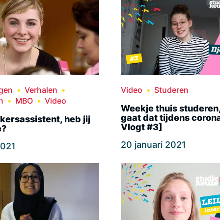
ngen
Verhalen
Video
Studeren
n
MBO
Video
Weekje thuis studeren
gaat dat tijdens corona
ersassistent, heb jij
Vlogt #3]
e?
20 januari 2021
2021