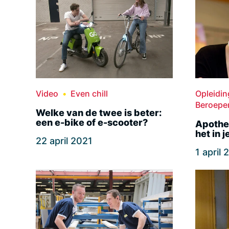
Video
Even chill
Opleidi
Beroepe
Welke van de twee is beter:
een e-bike of e-scooter?
Apothek
het in j
22 april 2021
1 april 