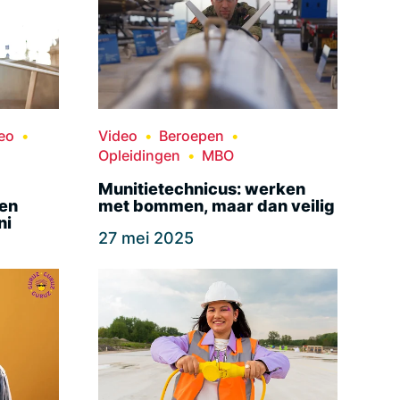
eo
Video
Beroepen
Opleidingen
MBO
Munitietechnicus: werken
len
met bommen, maar dan veilig
ni
27 mei 2025