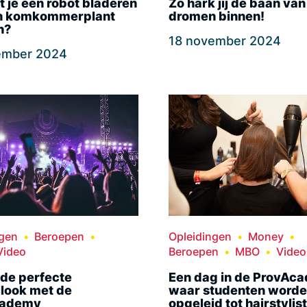
t je een robot bladeren
Zo hark jij de baan van
n komkommerplant
dromen binnen!
n?
18 november 2024
ember 2024
ngen
Beroepen
Opleidingen
Money
Video
Beroepen
MBO
Video
 de perfecte
Een dag in de ProvAc
llook met de
waar studenten word
cademy
opgeleid tot hairstylist