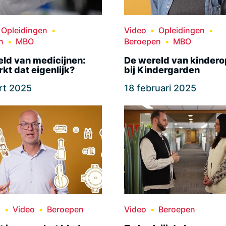
Opleidingen
Video
Opleidingen
n
MBO
Beroepen
MBO
ld van medicijnen:
De wereld van kinder
kt dat eigenlijk?
bij Kindergarden
rt 2025
18 februari 2025
n
Video
Beroepen
Video
Beroepen