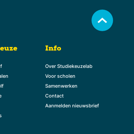
keuze
Info
lf
Over Studiekeuzelab
alen
Voor scholen
lf
Samenwerken
e
Contact
Aanmelden nieuwsbrief
s