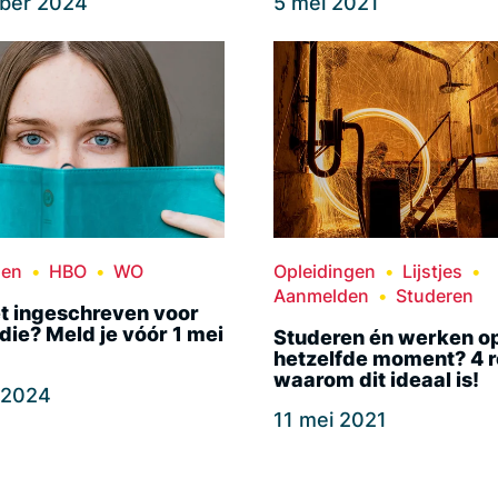
ober 2024
5 mei 2021
den
HBO
WO
Opleidingen
Lijstjes
Aanmelden
Studeren
t ingeschreven voor
die? Meld je vóór 1 mei
Studeren én werken o
hetzelfde moment? 4 
waarom dit ideaal is!
l 2024
11 mei 2021