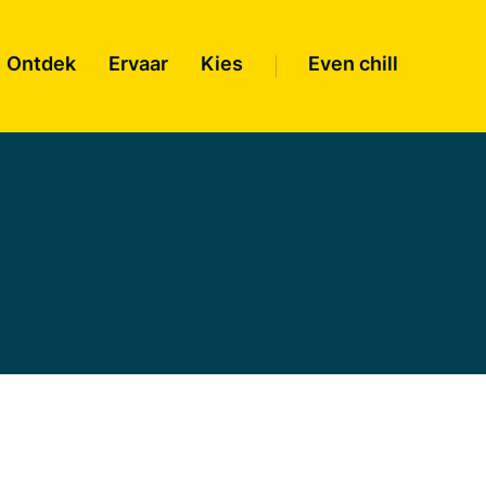
Ontdek
Ervaar
Kies
Even chill