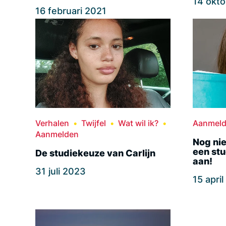
14 okt
16 februari 2021
Verhalen
Twijfel
Wat wil ik?
Aanmel
Aanmelden
Nog nie
een stu
De studiekeuze van Carlijn
aan!
31 juli 2023
15 apri