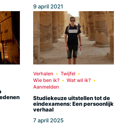
9 april 2021
Verhalen
Twijfel
Wie ben ik?
Wat wil ik?
Aanmelden
p
redenen
Studiekeuze uitstellen tot de
eindexamens: Een persoonlijk
verhaal
7 april 2025