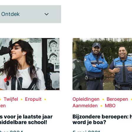
Ontdek
Twijfel
Eropuit
Opleidingen
Beroepen
den
Aanmelden
MBO
s voor je laatste jaar
Bijzondere beroepen: 
iddelbare school!
word je boa?