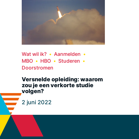
Wat wil ik?
Aanmelden
MBO
HBO
Studeren
Doorstromen
Versnelde opleiding: waarom
zou je een verkorte studie
volgen?
2 juni 2022