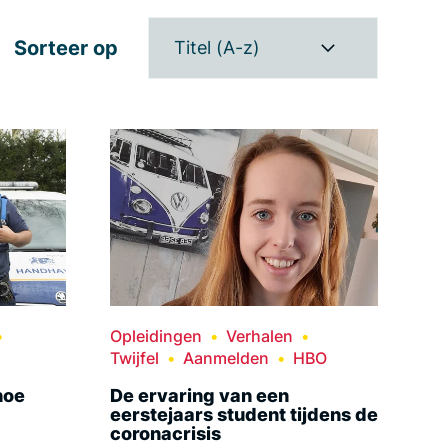
Sorteer op
Titel (A-z)
Opleidingen
Verhalen
Twijfel
Aanmelden
HBO
hoe
De ervaring van een
eerstejaars student tijdens de
coronacrisis