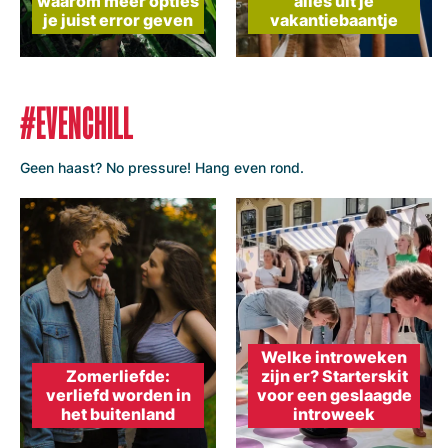
waarom méér opties
alles uit je
je juist error geven
vakantiebaantje
#EVENCHILL
Geen haast? No pressure! Hang even rond.
Welke introweken
Zomerliefde:
zijn er? Starterskit
verliefd worden in
voor een geslaagde
het buitenland
introweek