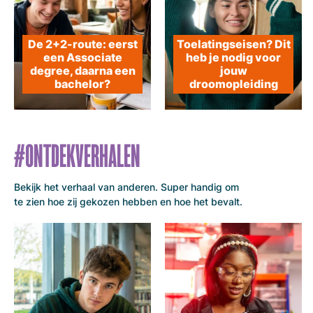
De 2+2-route: eerst
Toelatingseisen? Dit
een Associate
heb je nodig voor
degree, daarna een
jouw
bachelor?
droomopleiding
#ONTDEKVERHALEN
Bekijk het verhaal van anderen.
Super handig om
te zien hoe zij gekozen hebben en hoe het bevalt.