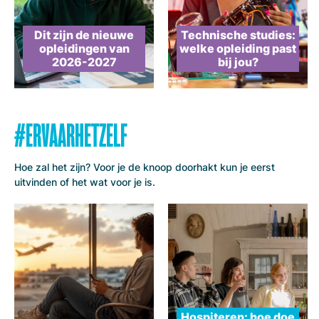
Dit zijn de nieuwe
Technische studies:
opleidingen van
welke opleiding past
2026-2027
bij jou?
#ERVAARHETZELF
Hoe zal het zijn? Voor je de knoop doorhakt kun je eerst
uitvinden of het wat voor je is.
Hospiteren: hoe doe