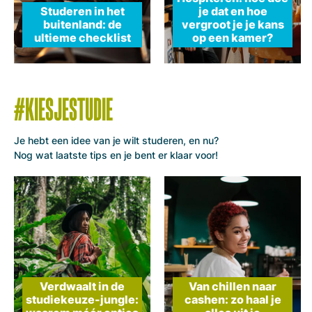
Studeren in het
je dat en hoe
buitenland: de
vergroot je je kans
ultieme checklist
op een kamer?
#KIESJESTUDIE
Je hebt een idee van je wilt studeren, en nu?
Nog wat laatste tips en je bent er klaar voor!
Verdwaalt in de
Van chillen naar
studiekeuze-jungle:
cashen: zo haal je