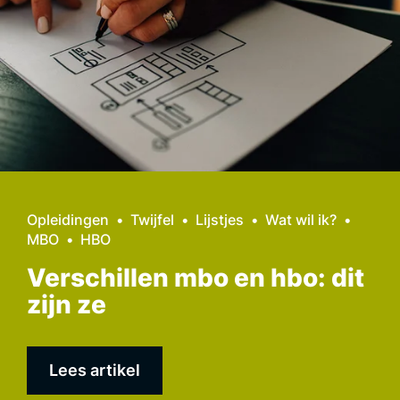
Opleidingen
Twijfel
Lijstjes
Wat wil ik?
MBO
HBO
Verschillen mbo en hbo: dit
zijn ze
Lees artikel