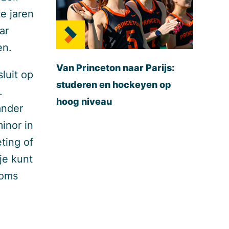
e jaren
ar
en.
Van Princeton naar Parijs:
luit op
studeren en hockeyen op
.
hoog niveau
ander
inor in
ting of
je kunt
soms