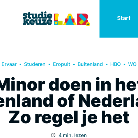
Start
Ervaar
Studeren
Eropuit
Buitenland
HBO
WO
Minor doen in he
enland of Neder
Zo regel je het
4 min. lezen