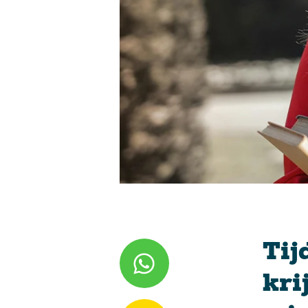
Tij
kri