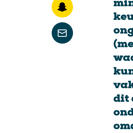
min
ke
ong
(me
waa
kun
vak
dit
ond
omd