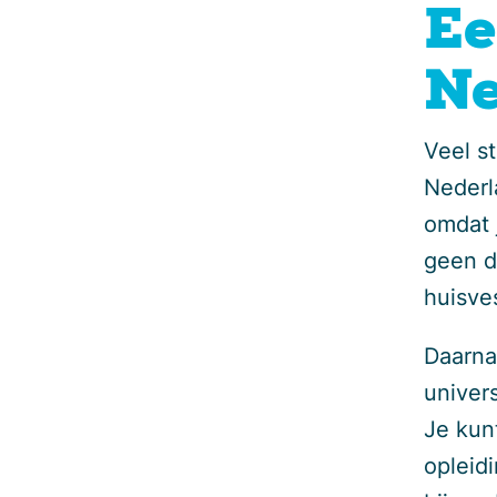
Ee
Ne
Veel s
Nederl
omdat 
geen di
huisve
Daarna
univer
Je kun
opleid