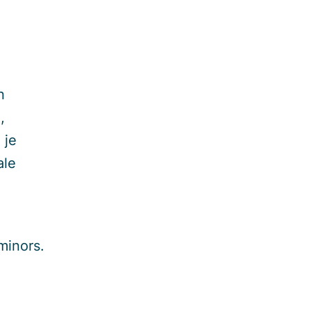
n
,
 je
ale
minors.