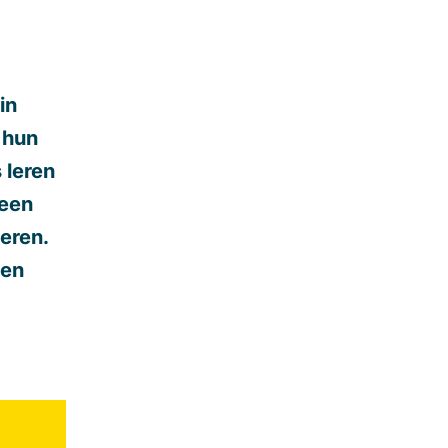
in
 hun
 leren
 een
deren.
een