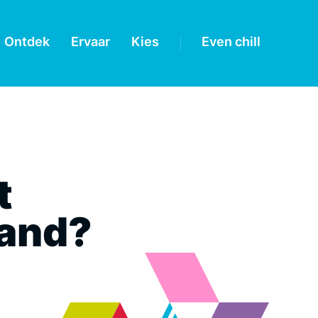
Ontdek
Ervaar
Kies
Even chill
t
land?