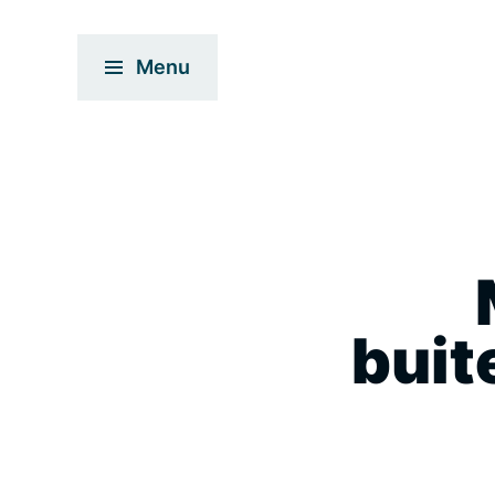
Menu
buit