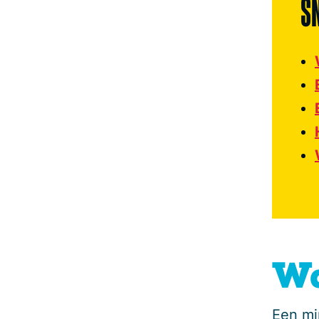
S
Wa
Een mi