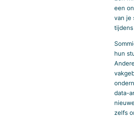
een on
van je
tijdens
Sommig
hun st
Andere
vakgeb
onder
data-a
nieuwe
zelfs o