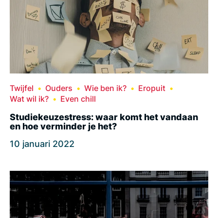
Twijfel
Ouders
Wie ben ik?
Eropuit
Wat wil ik?
Even chill
Studiekeuzestress: waar komt het vandaan
en hoe verminder je het?
10 januari 2022