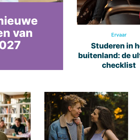
 nieuwe
en van
Ervaar
027
Studeren in h
buitenland: de u
checklist