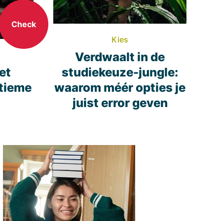
Check
Kies
Verdwaalt in de
et
studiekeuze-jungle:
ltieme
waarom méér opties je
juist error geven