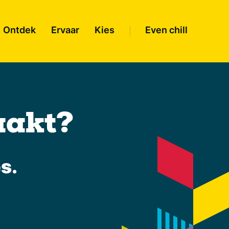
Ontdek
Ervaar
Kies
Even chill
aakt?
s.