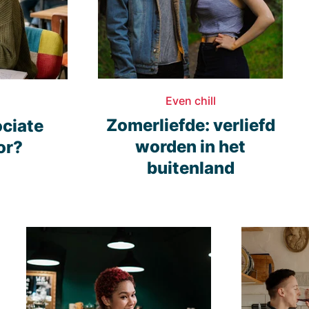
Even chill
Zomerliefde: verliefd
ociate
worden in het
or?
buitenland