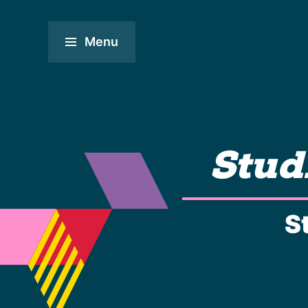
Menu
Stud
S