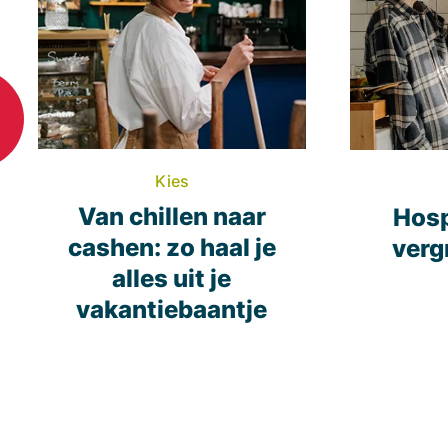
Kies
Van chillen naar
Hosp
cashen: zo haal je
verg
alles uit je
vakantiebaantje