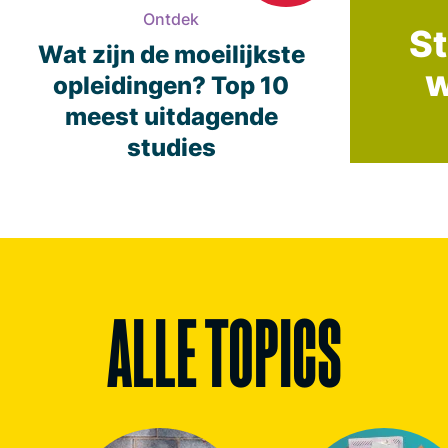
Ontdek
St
Wat zijn de moeilijkste
w
opleidingen? Top 10
meest uitdagende
studies
ALLE TOPICS