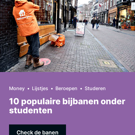
Money
Lijstjes
Beroepen
Studeren
10 populaire bijbanen onder
studenten
Check de banen