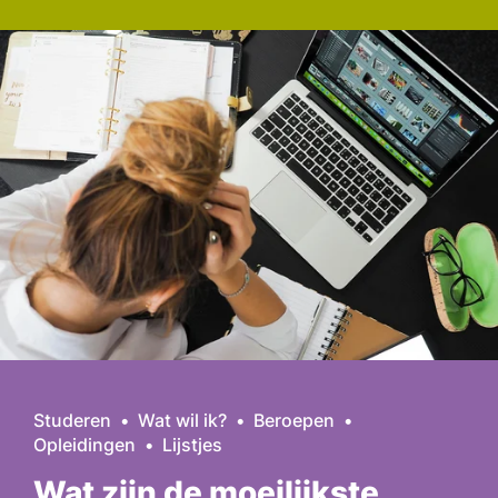
Studeren
Wat wil ik?
Beroepen
Opleidingen
Lijstjes
Wat zijn de moeilijkste