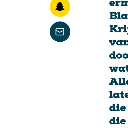
erm
Bla
Kri
van
doo
wat
All
lat
die
die