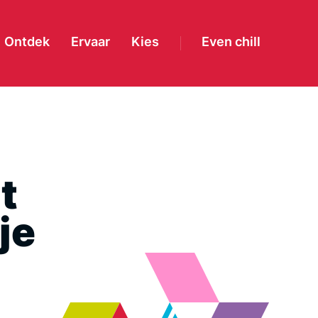
Ontdek
Ervaar
Kies
Even chill
t
je