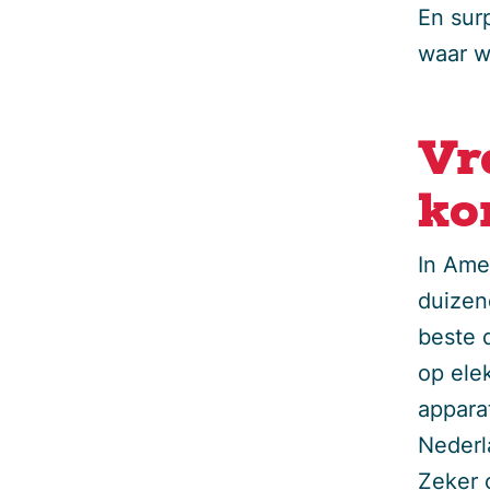
En sur
waar wi
Vr
ko
In Amer
duizen
beste d
op elek
appara
Nederl
Zeker 