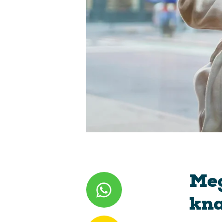
Meg
kna