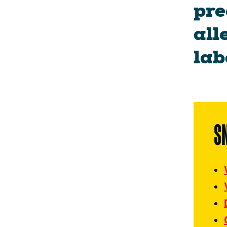
pre
all
lab
S