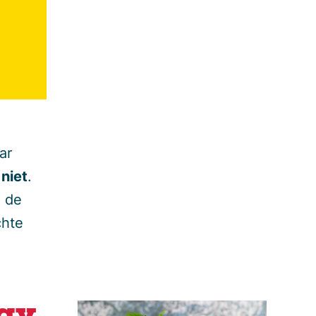
ar
 niet
.
n de
chte