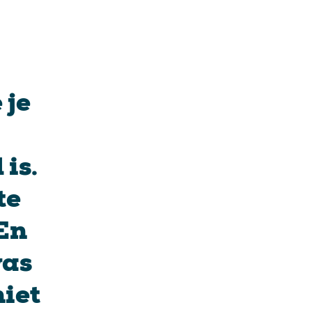
 je
is.
te
 En
was
niet