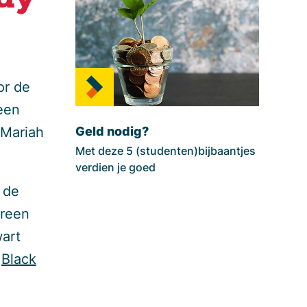
ay
or de
 een
Geld nodig?
 Mariah
Met deze 5 (studenten)bijbaantjes
verdien je goed
 de
ereen
art
g
Black