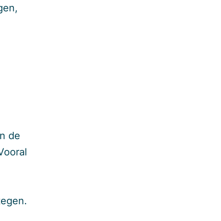
gen,
en de
Vooral
tegen.