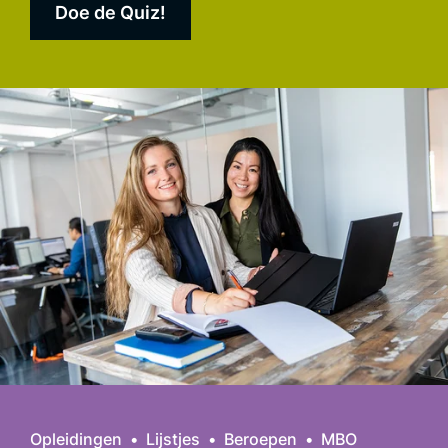
Doe de Quiz!
Opleidingen
Lijstjes
Beroepen
MBO