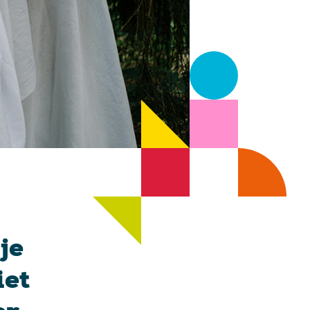
je
iet