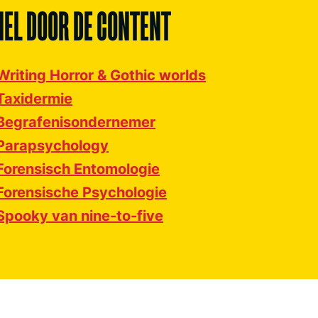
NEL DOOR DE CONTENT
Writing Horror & Gothic worlds
Taxidermie
Begrafenisondernemer
Parapsychology
Forensisch Entomologie
Forensische Psychologie
Spooky van nine-to-five