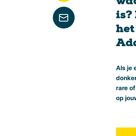
wac
is?
het
Ad
Als je
donker
rare o
op jouw