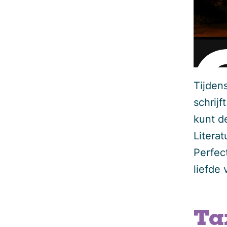
Tijdens
schrijf
kunt d
Literat
Perfec
liefde
Ta