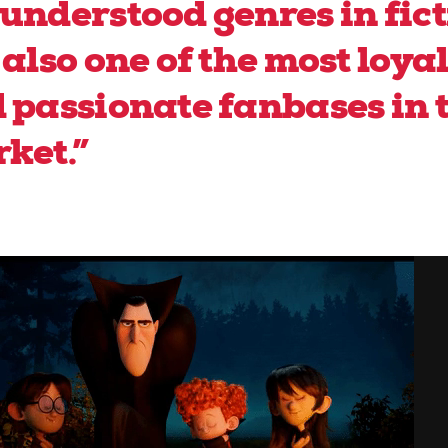
understood genres in fict
 also one of the most loya
 passionate fanbases in 
ket.”