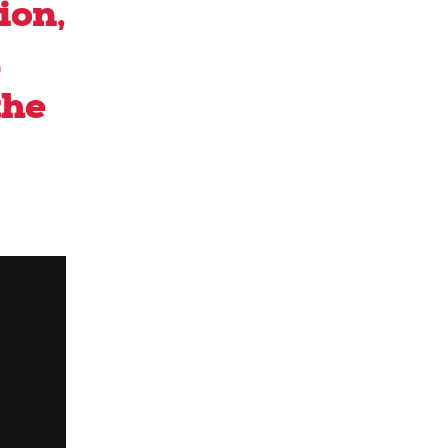
ion,
l
the