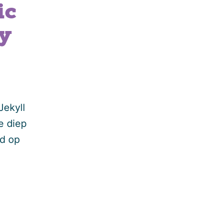
ic
y
Jekyll
e diep
ed op