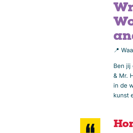
Wr
Wo
an
📍 Waar
Ben jij
& Mr. H
in de 
kunst e
Hor