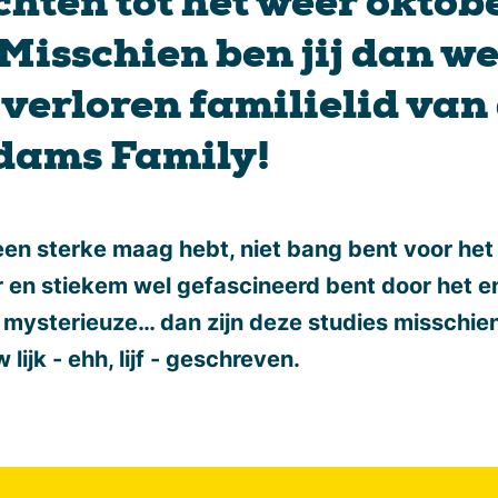
hten tot het weer oktob
 Misschien ben jij dan we
 verloren familielid van
dams Family!
 een sterke maag hebt, niet bang bent voor het
 en stiekem wel gefascineerd bent door het e
f mysterieuze… dan zijn deze studies misschie
 lijk - ehh, lijf - geschreven.