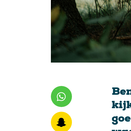
Ben
kij
goe