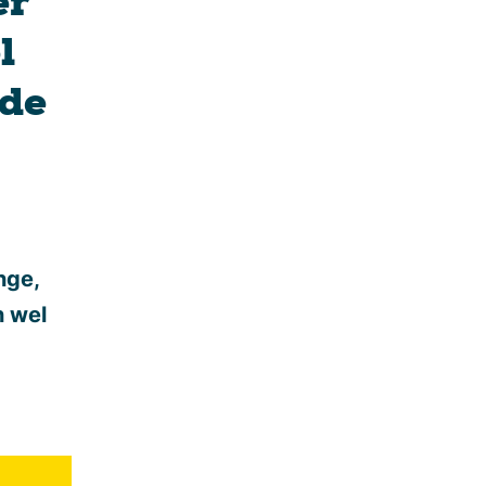
er
l
 de
nge,
n wel