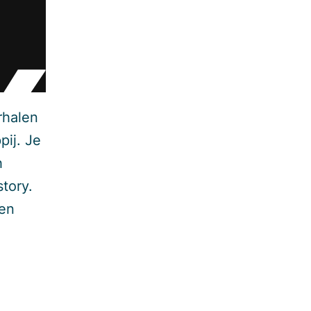
rhalen
pij. Je
h
story.
een