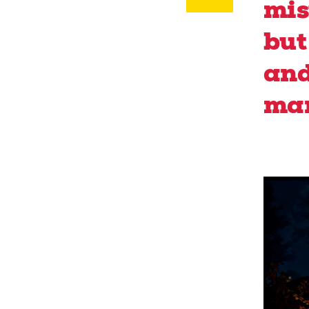
mis
but
and
mar