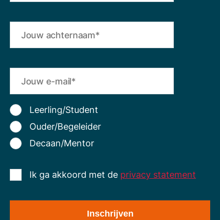
Leerling/Student
Ouder/Begeleider
Decaan/Mentor
Ik ga akkoord met de
privacy statement