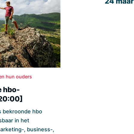
24 maar
 en hun ouders
e hbo-
 20:00]
s bekroonde hbo
sbaar in het
arketing-, business-,