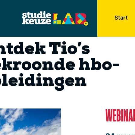
Start
tdek Tio’s
ekroonde hbo-
leidingen
WEBINA