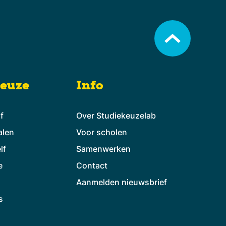
keuze
Info
lf
Over Studiekeuzelab
alen
Voor scholen
lf
Samenwerken
e
Contact
Aanmelden nieuwsbrief
s