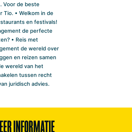
s. Voor de beste
r Tio. • Welkom in de
staurants en festivals!
nagement de perfecte
ten? • Reis met
agement de wereld over
eggen en reizen samen
de wereld van het
hakelen tussen recht
an juridisch advies.
EER INFORMATIE