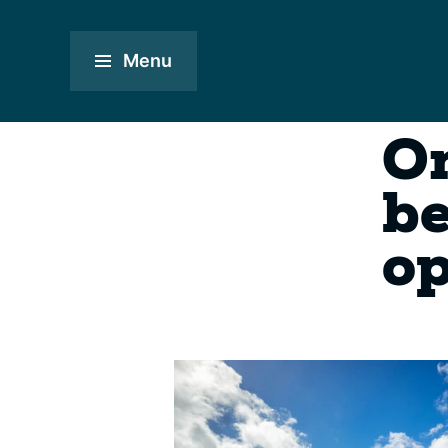
Menu
On
b
op