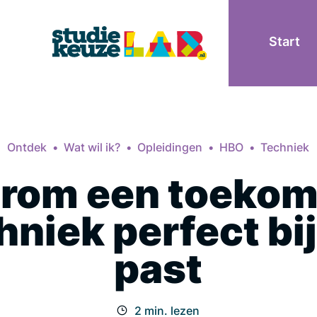
Start
Ontdek
Wat wil ik?
Opleidingen
HBO
Techniek
rom een toekoms
hniek perfect bij
past
2 min. lezen