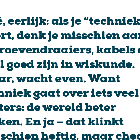
, eerlijk: als je “technie
rt, denk je misschien aa
roevendraaiers, kabels 
l goed zijn in wiskunde.
r, wacht even. Want
hniek gaat over iets veel
ters: de wereld beter
en. En ja – dat klinkt
schien heftig, maar che