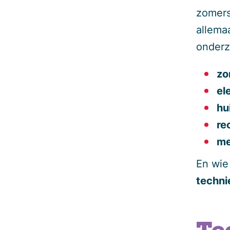
zomers
allema
onderz
zo
el
hu
re
me
En wie
techni