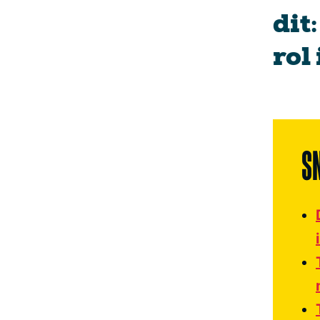
dit
rol
S