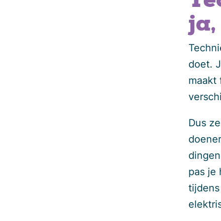
Te
ja,
Technie
doet. 
maakt 
versch
Dus zel
doener
dingen
pas je 
tijden
elektri