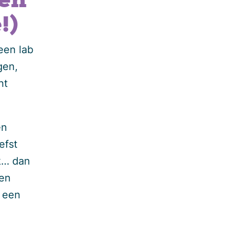
(en
!)
 een lab
gen,
ht
en
efst
ek… dan
wen
t een