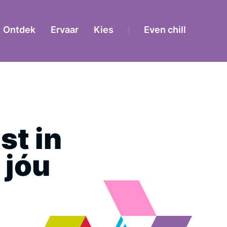
Ontdek
Ervaar
Kies
Even chill
t in
 jóu