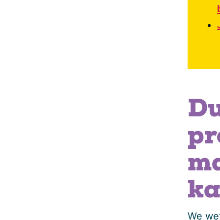
Du
pr
ma
ka
We wet