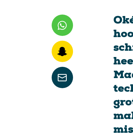
Oké
hoo
sch
hee
Maa
tec
gro
mak
mis