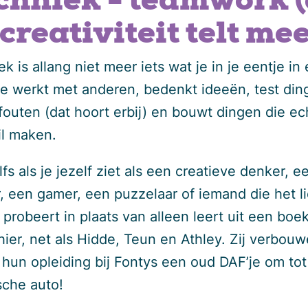
chniek = teamwork 
 creativiteit telt mee
k is allang niet meer iets wat je in je eentje in
Je werkt met anderen, bedenkt ideeën, test din
fouten (dat hoort erbij) en bouwt dingen die ec
il maken.
fs als je jezelf ziet als een creatieve denker, e
, een gamer, een puzzelaar of iemand die het li
 probeert in plaats van alleen leert uit een bo
hier, net als Hidde, Teun en Athley. Zij verbou
s hun opleiding bij Fontys een oud DAF’je om to
sche auto!