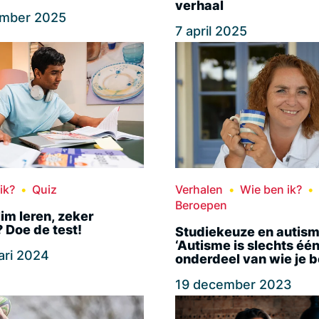
verhaal
ember 2025
7 april 2025
ik?
Quiz
Verhalen
Wie ben ik?
Beroepen
slim leren, zeker
 Doe de test!
Studiekeuze en autism
‘Autisme is slechts éé
ari 2024
onderdeel van wie je b
19 december 2023