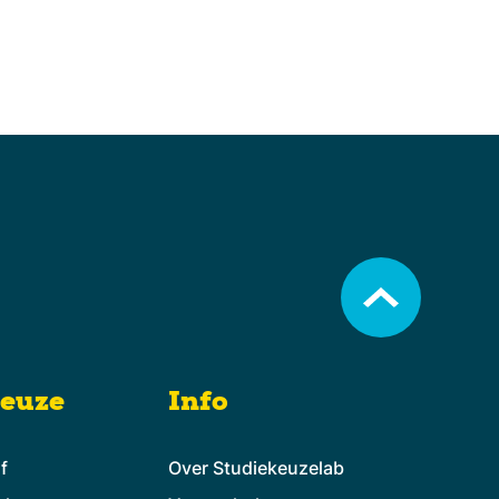
keuze
Info
lf
Over Studiekeuzelab