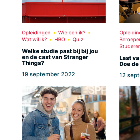
Opleidingen
Wie ben ik?
Opleidi
Wat wil ik?
HBO
Quiz
Beroepe
Studere
Welke studie past bij bij jou
en de cast van Stranger
Last va
Things?
Doe de
19 september 2022
12 sep