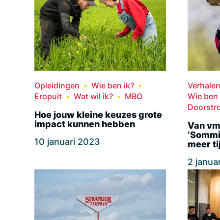
Opleidingen
Wie ben ik?
Verhale
Eropuit
Wat wil ik?
MBO
Wie ben 
Doorstr
Hoe jouw kleine keuzes grote
impact kunnen hebben
Van vm
‘Sommi
10 januari 2023
meer ti
2 janua