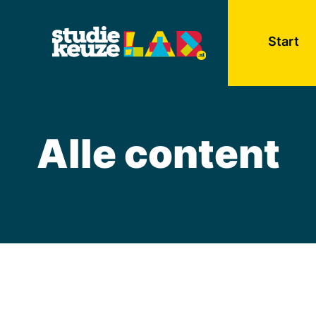
Start
Alle content