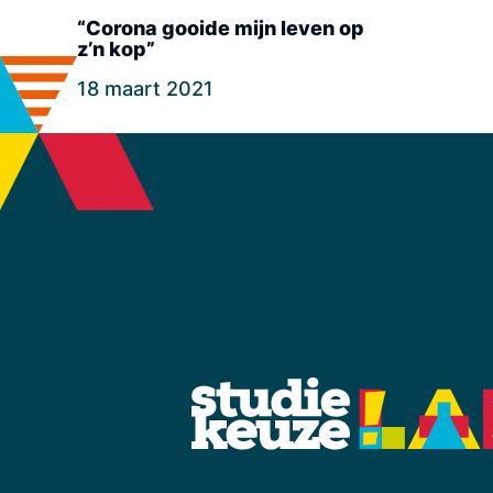
“Corona gooide mijn leven op
z’n kop”
18 maart 2021