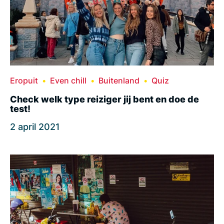
Eropuit
Even chill
Buitenland
Quiz
Check welk type reiziger jij bent en doe de
test!
2 april 2021