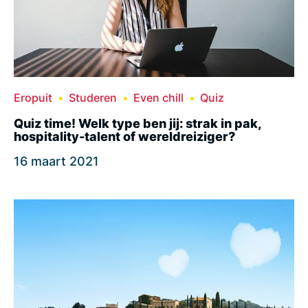
Eropuit
Studeren
Even chill
Quiz
Quiz time! Welk type ben jij: strak in pak,
hospitality-talent of wereldreiziger?
16 maart 2021