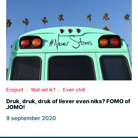
Eropuit
Wat wil ik?
Even chill
Druk, druk, druk of liever even niks? FOMO of
JOMO!
9 september 2020