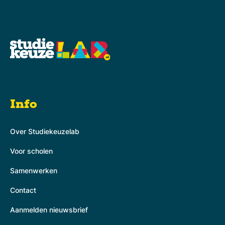
Info
Over Studiekeuzelab
Voor scholen
Samenwerken
Contact
Aanmelden nieuwsbrief