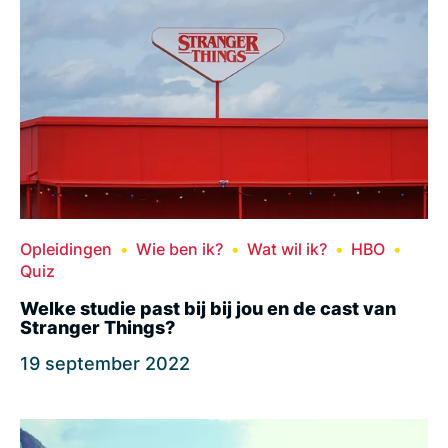
Opleidingen
Wie ben ik?
Wat wil ik?
HBO
Quiz
Welke studie past bij bij jou en de cast van
Stranger Things?
19 september 2022