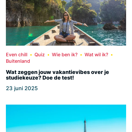
Even chill
Quiz
Wie ben ik?
Wat wil ik?
Buitenland
Wat zeggen jouw vakantievibes over je
studiekeuze? Doe de test!
23 juni 2025