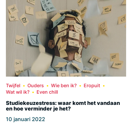
Twijfel
Ouders
Wie ben ik?
Eropuit
Wat wil ik?
Even chill
Studiekeuzestress: waar komt het vandaan
en hoe verminder je het?
10 januari 2022