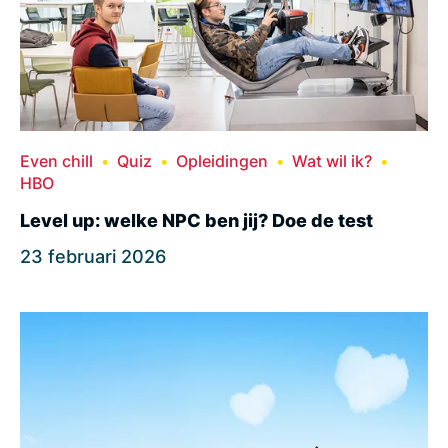
Even chill
Quiz
Opleidingen
Wat wil ik?
HBO
Level up: welke NPC ben jij? Doe de test
23 februari 2026