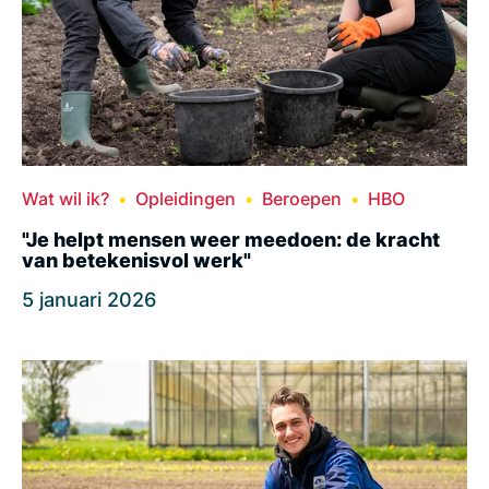
Wat wil ik?
Opleidingen
Beroepen
HBO
"Je helpt mensen weer meedoen: de kracht
van betekenisvol werk"
5 januari 2026