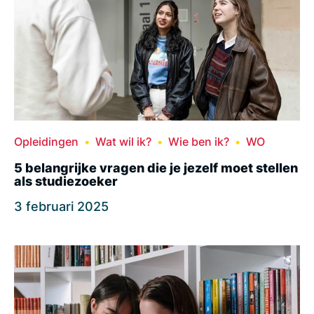
Opleidingen
Wat wil ik?
Wie ben ik?
WO
5 belangrijke vragen die je jezelf moet stellen
als studiezoeker
3 februari 2025