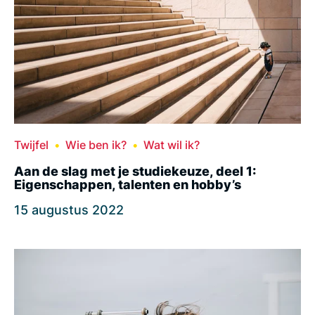
Twijfel
Wie ben ik?
Wat wil ik?
Aan de slag met je studiekeuze, deel 1:
Eigenschappen, talenten en hobby’s
15 augustus 2022