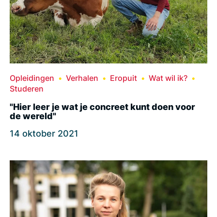
Opleidingen
Verhalen
Eropuit
Wat wil ik?
Studeren
"Hier leer je wat je concreet kunt doen voor
de wereld"
14 oktober 2021