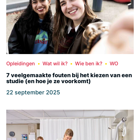
Opleidingen
Wat wil ik?
Wie ben ik?
WO
7 veelgemaakte fouten bij het kiezen van een
studie (en hoe je ze voorkomt)
22 september 2025