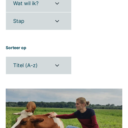
Wat wil ik?
Stap
Sorteer op
Titel (A-z)