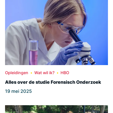
Opleidingen
Wat wil ik?
HBO
Alles over de studie Forensisch Onderzoek
19 mei 2025