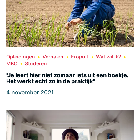
Opleidingen
Verhalen
Eropuit
Wat wil ik?
MBO
Studeren
"Je leert hier niet zomaar iets uit een boekje.
Het werkt echt zo in de praktijk"
4 november 2021