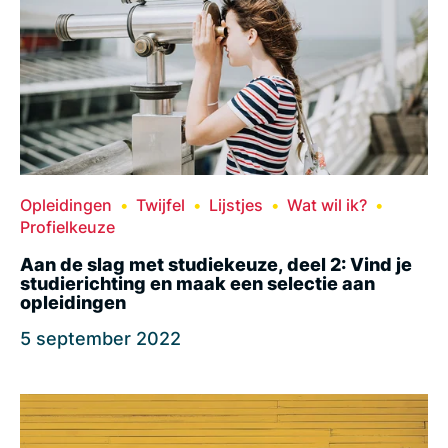
Opleidingen
Twijfel
Lijstjes
Wat wil ik?
Profielkeuze
Aan de slag met studiekeuze, deel 2: Vind je
studierichting en maak een selectie aan
opleidingen
5 september 2022