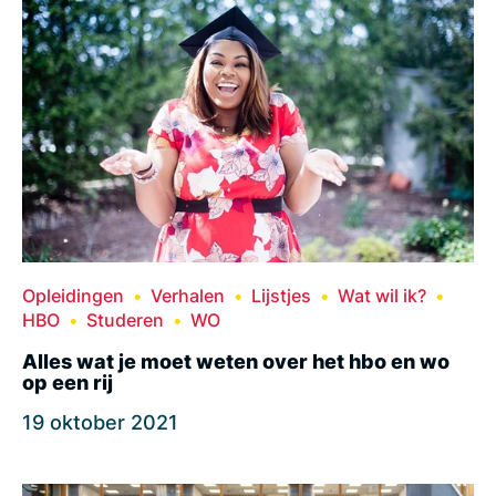
Opleidingen
Verhalen
Lijstjes
Wat wil ik?
HBO
Studeren
WO
Alles wat je moet weten over het hbo en wo
op een rij
19 oktober 2021