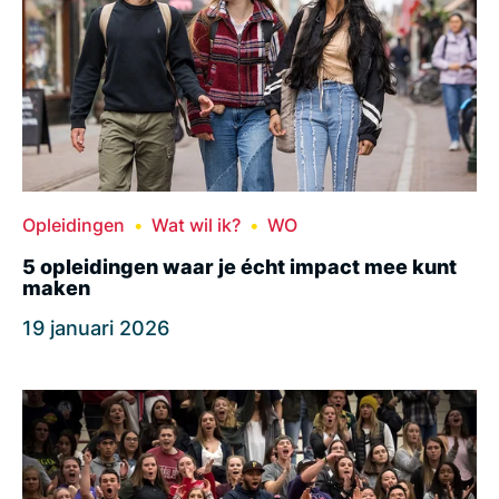
Opleidingen
Wat wil ik?
WO
5 opleidingen waar je écht impact mee kunt
maken
19 januari 2026