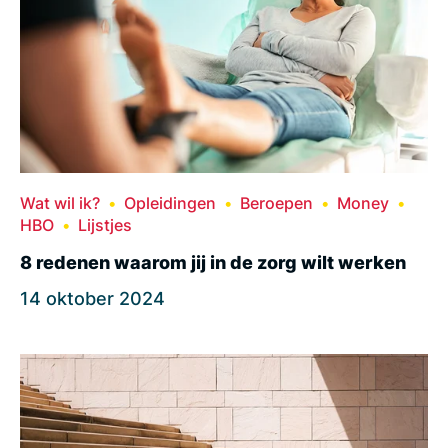
Wat wil ik?
Opleidingen
Beroepen
Money
HBO
Lijstjes
8 redenen waarom jij in de zorg wilt werken
14 oktober 2024