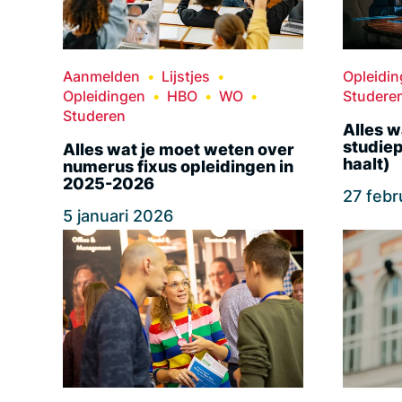
Aanmelden
Lijstjes
Opleidi
Opleidingen
HBO
WO
Studere
Studeren
Alles w
studiep
Alles wat je moet weten over
haalt)
numerus fixus opleidingen in
2025-2026
27 febr
5 januari 2026