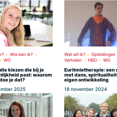
k?
Wie ben ik?
Wat wil ik?
Opleidingen
WO
Verhalen
HBO
WO
die kiezen die bij je
Euritmietherapie: een 
nlijkheid past: waarom
met dans, spiritualiteit
doe je dat?
eigen ontwikkeling
ember 2025
18 november 2024