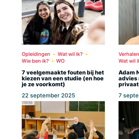
Opleidingen
Wat wil ik?
Verhale
Wie ben ik?
WO
Wat wil i
7 veelgemaakte fouten bij het
Adam N
kiezen van een studie (en hoe
advies 
je ze voorkomt)
privaat
22 september 2025
7 sept