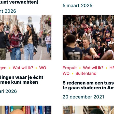
 kunt verwachten)
5 maart 2025
rt 2026
ngen
Wat wil ik?
WO
Eropuit
Wat wil ik?
H
WO
Buitenland
dingen waar je écht
 mee kunt maken
5 redenen om een tuss
te gaan studeren in A
ari 2026
20 december 2021