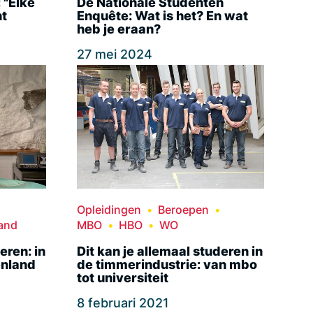
 "Elke
De Nationale Studenten
nt
Enquête: Wat is het? En wat
heb je eraan?
27 mei 2024
Opleidingen
Beroepen
land
MBO
HBO
WO
ren: in
Dit kan je allemaal studeren in
enland
de timmerindustrie: van mbo
tot universiteit
8 februari 2021