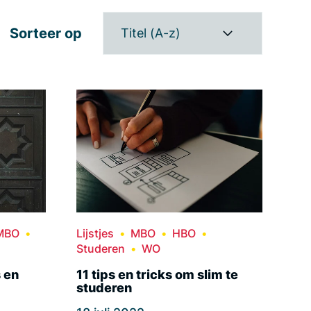
Sorteer op
Titel (A-z)
MBO
Lijstjes
MBO
HBO
Studeren
WO
 en
11 tips en tricks om slim te
studeren