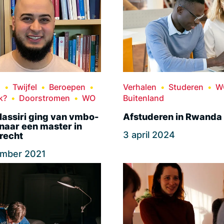
n
Twijfel
Beroepen
Verhalen
Studeren
W
k?
Doorstromen
WO
Buitenland
assiri ging van vmbo-
Afstuderen in Rwanda
naar een master in
3 april 2024
recht
ember 2021