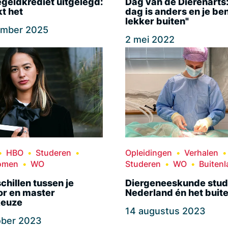
geldkrediet uitgelegd:
Dag van de Dierenarts:
t het
dag is anders en je be
lekker buiten"
ember 2025
2 mei 2022
HBO
Studeren
Opleidingen
Verhalen
omen
WO
Studeren
WO
Buiten
chillen tussen je
Diergeneeskunde stude
or en master
Nederland én het buit
keuze
14 augustus 2023
ober 2023