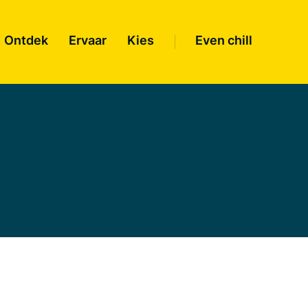
Ontdek
Ervaar
Kies
Even chill