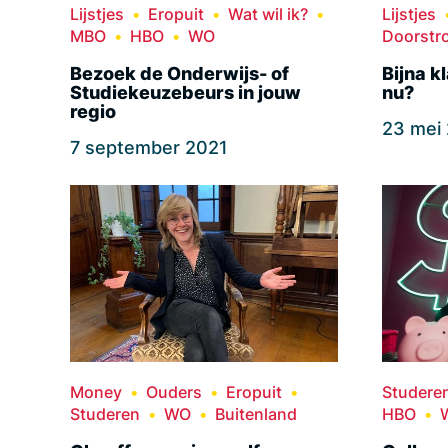
Lijstjes
Eropuit
Wat wil ik?
Lijstjes
MBO
HBO
WO
Doorstr
Bezoek de Onderwijs- of
Bijna k
Studiekeuzebeurs in jouw
nu?
regio
23 mei
7 september 2021
Money
Ouders
Eropuit
Studere
Studeren
WO
Buitenland
HBO