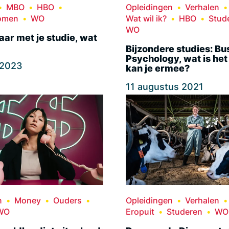
MBO
HBO
Opleidingen
Verhalen
omen
WO
Wat wil ik?
HBO
Stud
WO
laar met je studie, wat
Bijzondere studies: Bu
Psychology, wat is het
 2023
kan je ermee?
11 augustus 2021
n
Money
Ouders
Opleidingen
Verhalen
WO
Eropuit
Studeren
WO