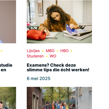
Lijstjes
MBO
HBO
Studeren
WO
studie
Examens? Check deze
 en
slimme tips die écht werken!
6 mei 2025