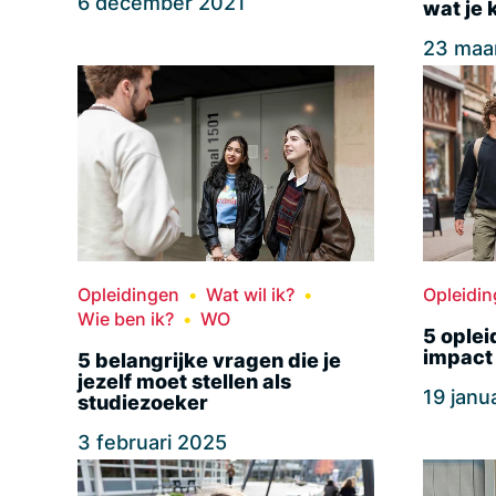
6 december 2021
wat je
23 maa
Opleidingen
Wat wil ik?
Opleidi
Wie ben ik?
WO
5 oplei
impact
5 belangrijke vragen die je
jezelf moet stellen als
19 janu
studiezoeker
3 februari 2025