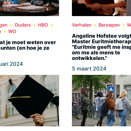
ngen
Ouders
HBO
Verhalen
Beroepen
W
n
WO
Angeline Hofstee volg
Master Euritmietherap
at je moet weten over
"Euritmie geeft me ins
unten (en hoe je ze
om me als mens te
ontwikkelen."
uari 2024
5 maart 2024