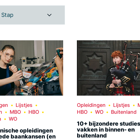
Stap
ngen
Lijstjes
Opleidingen
Lijstjes
n
MBO
HBO
HBO
WO
Buitenland
n
WO
10+ bijzondere studies
vakken in binnen- en
nische opleidingen
buitenland
ede baankansen (en