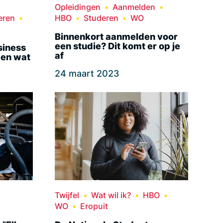
Opleidingen
Aanmelden
eren
HBO
Studeren
WO
Binnenkort aanmelden voor
een studie? Dit komt er op je
siness
af
 en wat
24 maart 2023
Twijfel
Wat wil ik?
HBO
WO
Eropuit