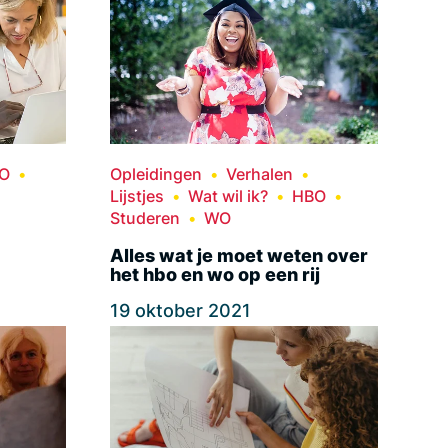
O
Opleidingen
Verhalen
Lijstjes
Wat wil ik?
HBO
Studeren
WO
Alles wat je moet weten over
het hbo en wo op een rij
19 oktober 2021