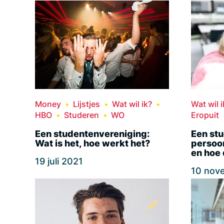
Money
Lijstjes
Wat wil ik?
Wat wil i
HBO
Studeren
WO
Eropuit
Een studentenvereniging:
Een stu
Wat is het, hoe werkt het?
persoo
en hoe 
19 juli 2021
10 nov