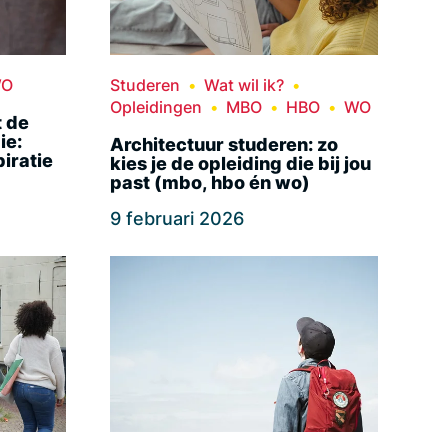
O
Studeren
Wat wil ik?
Opleidingen
MBO
HBO
WO
t de
ie:
Architectuur studeren: zo
piratie
kies je de opleiding die bij jou
past (mbo, hbo én wo)
9 februari 2026