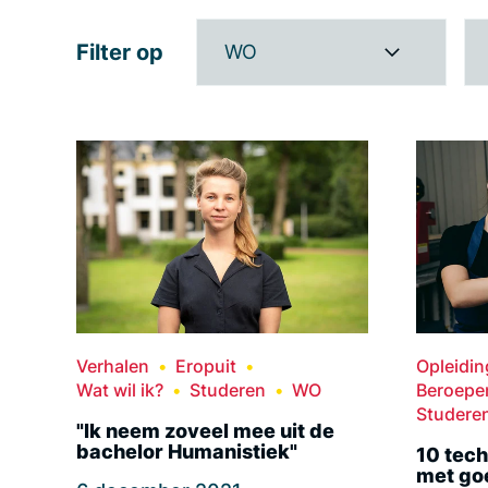
Filter op
WO
Verhalen
Eropuit
Opleidi
Wat wil ik?
Studeren
WO
Beroepe
Studere
"Ik neem zoveel mee uit de
bachelor Humanistiek"
10 tech
met go