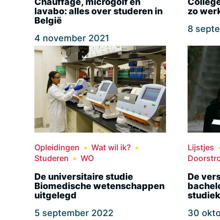
Chauffage, microgolf en
College
lavabo: alles over studeren in
zo werk
België
8 sept
4 november 2021
Opleidingen
Wat wil ik?
Lijstjes
Studeren
WO
Doorstr
De universitaire studie
De vers
Biomedische wetenschappen
bachel
uitgelegd
studie
5 september 2022
30 okt