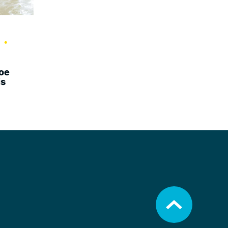
oe
is