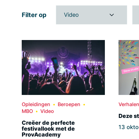
Filter op
Video
Opleidingen
Beroepen
Verhale
MBO
Video
Deze st
Creëer de perfecte
13 okt
festivallook met de
ProvAcademy