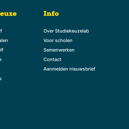
keuze
Info
lf
Over Studiekeuzelab
alen
Voor scholen
lf
Samenwerken
e
Contact
Aanmelden nieuwsbrief
s