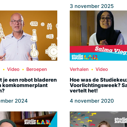
3 november 2025
n
Video
Beroepen
Verhalen
Video
t je een robot bladeren
Hoe was de Studiekeu
n komkommerplant
Voorlichtingsweek? S
n?
vertelt het!
ember 2024
4 november 2020