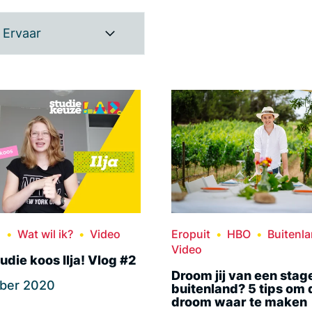
Ervaar
n
Wat wil ik?
Video
Eropuit
HBO
Buitenl
Video
udie koos Ilja! Vlog #2
Droom jij van een stage
ober 2020
buitenland? 5 tips om
droom waar te maken