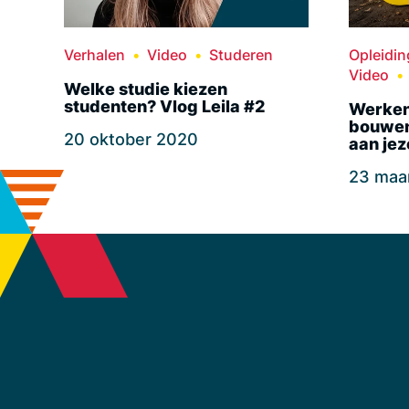
Verhalen
Video
Studeren
Opleidi
Video
Welke studie kiezen
studenten? Vlog Leila #2
Werken 
bouwen
20 oktober 2020
aan jez
23 maa