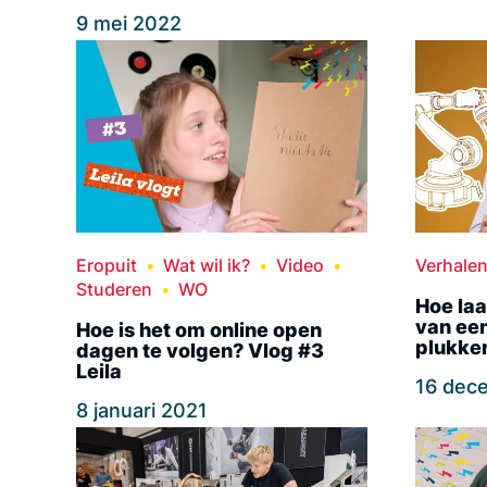
9 mei 2022
Eropuit
Wat wil ik?
Video
Verhale
Studeren
WO
Hoe laa
van ee
Hoe is het om online open
plukke
dagen te volgen? Vlog #3
Leila
16 dec
8 januari 2021