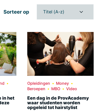
Sorteer op
Titel (A-z)
and
Opleidingen
Money
Beroepen
MBO
Video
 in het
Een dag in de ProvAcademy
 deze
waar studenten worden
opgeleid tot hairstylist